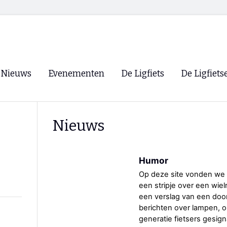
Nieuws
Evenementen
De Ligfiets
De Ligfiets
Voorpagina
Evenementen
Fietsen
Overzicht
Nieuws
Archief
Winkels
WK Ligfietsen 2026
Ligfietsvereningi
RSS
Humor
Lokale Fietsvere
Paastreffen
Op deze site vonden we e
een stripje over een wiel
CycleVision
EHPVA & EuSup
een verslag van een door
berichten over lampen, o
Oliebollentocht
Forum ligfietser
generatie fietsers gesig