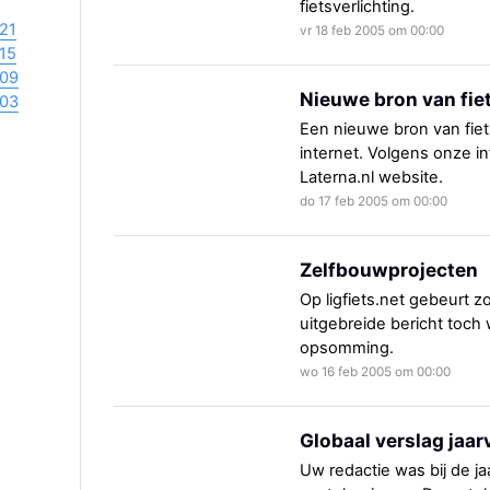
fietsverlichting.
21
vr 18 feb 2005 om 00:00
15
09
Nieuwe bron van fi
03
Een nieuwe bron van fie
internet. Volgens onze in
Laterna.nl website.
do 17 feb 2005 om 00:00
Zelfbouwprojecten
Op ligfiets.net gebeurt zo
uitgebreide bericht toch
opsomming.
wo 16 feb 2005 om 00:00
Globaal verslag jaa
Uw redactie was bij de 