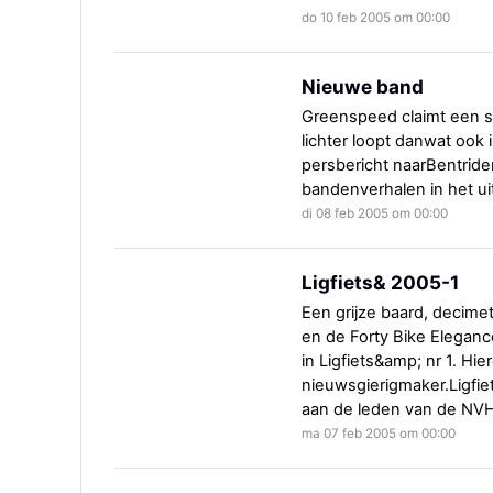
do 10 feb 2005 om 00:00
Nieuwe band
Greenspeed claimt een s
lichter loopt danwat ook i
persbericht naarBentride
bandenverhalen in het ui
di 08 feb 2005 om 00:00
Ligfiets& 2005-1
Een grijze baard, decimet
en de Forty Bike Elegance
in Ligfiets&amp; nr 1. Hi
nieuwsgierigmaker.Ligfie
aan de leden van de NVH
ma 07 feb 2005 om 00:00