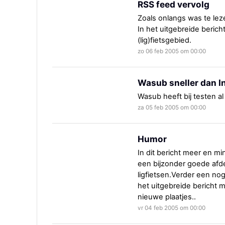
RSS feed vervolg
Zoals onlangs was te leze
In het uitgebreide beric
(lig)fietsgebied.
zo 06 feb 2005 om 00:00
Wasub sneller dan In
Wasub heeft bij testen a
za 05 feb 2005 om 00:00
Humor
In dit bericht meer en mi
een bijzonder goede afd
ligfietsen.Verder een nog
het uitgebreide bericht
nieuwe plaatjes..
vr 04 feb 2005 om 00:00