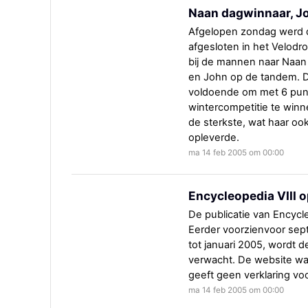
Naan dagwinnaar, Jo
Afgelopen zondag werd 
afgesloten in het Velodr
bij de mannen naar Naan 
en John op de tandem. 
voldoende om met 6 punt
wintercompetitie te winn
de sterkste, wat haar oo
opleverde.
ma 14 feb 2005 om 00:00
Encycleopedia VIII 
De publicatie van Encycle
Eerder voorzienvoor sep
tot januari 2005, wordt d
verwacht. De website wa
geeft geen verklaring voo
ma 14 feb 2005 om 00:00