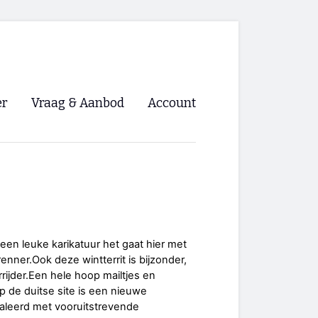
er
Vraag & Aanbod
Account
Inloggen
Registreren
ng NVHPV
nigingen
en leuke karikatuur het gaat hier met
renner.Ook deze wintterrit is bijzonder,
ino 🡺
rijder.Een hele hoop mailtjes en
p de duitse site is een nieuwe
s.nl 🡺
naleerd met vooruitstrevende