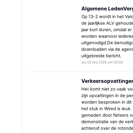
Algemene LedenVer
Op 13-2 wordt in het Ve
de jaarlijkse ALV gehoud
jaar kort duren, omdat e
worden waarvoor iedereen
uitgenodigd.De benodigde
downloaden via de agend
uitgebreide bericht.
wo 02 feb 2005 om 00:00
Verkeersopvattinge
Het komt niet zo vaak v
zijn opvattingen in de p
worden besproken in dit ar
het stuk in Wired is leuk
gemeden door fietsers v
demonstratie van de verk
achteruit over de rotonde 