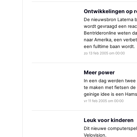
Ontwikkelingen op r
De nieuwsbron Laterna be
wordt gevraagd een react
Bentrideronline weten dat
naar Amerika, een verbet
een fulltime baan wordt.
zo 13 feb 2005 om 00:00
Meer power
In een dag werden twee
te maken met fietsen de 
geinige idee is een Hams
vr 11 feb 2005 om 00:00
Leuk voor kinderen
Dit nieuwe computerspel 
Velovision.