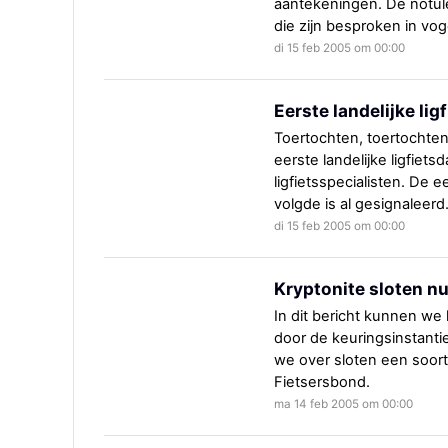
aantekeningen. De notule
die zijn besproken in vog
di 15 feb 2005 om 00:00
Eerste landelijke lig
Toertochten, toertochten
eerste landelijke ligfietsd
ligfietsspecialisten. De ee
volgde is al gesignaleerd
di 15 feb 2005 om 00:00
Kryptonite sloten nu
In dit bericht kunnen we
door de keuringsinstant
we over sloten een soor
Fietsersbond.
ma 14 feb 2005 om 00:00