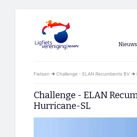
Nieuws
Voorpagi
Fietsen
→
Challenge - ELAN Recumbents BV
→
Archief
RSS
Challenge - ELAN Recu
Hurricane-SL