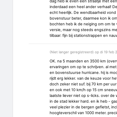
dag heb ik even een straatje met ee
inderdaad een heel ander verhaal! De
echt heerlijk. De wendbaarheid vond
bovenstuur beter, daarmee kon ik omk
bochten heb ik de neiging om om te v
versie, maar nog steeds engszins me
tilbaar: fijn bij stationstrappen en na
(Niet langer geregistreerd) op di 19 feb
OK. na 5 maanden en 3500 km (overw
ervaringen om op te schrijven. al met
en bovenstuurse hurricane. hij is mooi 
rijdt erg lekker. van de keuze voor he
doch zeker niet suf. bij 70 km per uur
en ook met 10 km/h op 15 cm sneeuw b
laatste liever niet op s-licks. over d
in de stad lekker hard. en ik heb - g
veel plezier in de bergen gefietst, i
hoogteverschil van 1000 meter. precie