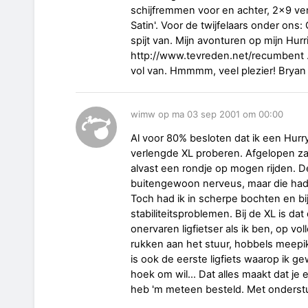
schijfremmen voor en achter, 2x9 vers
Satin'. Voor de twijfelaars onder ons
spijt van. Mijn avonturen op mijn Hurr
http://www.tevreden.net/recumbent .
vol van. Hmmmm, veel plezier! Bryan
wimw op ma 03 sep 2001 om 00:00
Al voor 80% besloten dat ik een Hurr
verlengde XL proberen. Afgelopen zat
alvast een rondje op mogen rijden. D
buitengewoon nerveus, maar die had
Toch had ik in scherpe bochten en bi
stabiliteitsproblemen. Bij de XL is da
onervaren ligfietser als ik ben, op vo
rukken aan het stuur, hobbels meepi
is ook de eerste ligfiets waarop ik g
hoek om wil... Dat alles maakt dat je
heb 'm meteen besteld. Met onderstuu