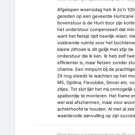
Afgelopen woensdag heb ik zo'n 100 
gereden op een geveerde Hurricane m
bovenstuur is de Hurri door zijn korte
het onderstuur compenseert dat min
want het fietsje rijdt heerlijk relaxt. 
voldoende ruimte voor het bochtenw
kleine zithoek is dit gelijk met stip de
onderstuur die ik ken. Ik heb zelf t
efficienter is, maar fietsen zonder st
charme. Een minpunt bij de prachtige 
Zit nog steeds te wachten op het mo
M5, Optima, Flevobike, Sinner etc. v
zitjes. Tot slot lijkt het mij onmoge
spatbordje te monteren. Het frame e
wel wat afschermen, maar voor woon-
achterhoofd te houden. Al met al zeke
waardevolle aanvulling op zijn succes
(Niet langer geregistreerd) op do 09 au