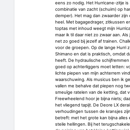
eens zo nodig. Het Hurricane-zitje i
combinatie van zacht (schuim) op har
demper). Het mag dan zwaarder zijn da
heel. Met bagagedrager, zitkussen en
toptas met inhoud weegt mijn Hurrica
maar ik til daar niet zo zwaar aan. Als
net zo goed bij jezelf af trainen. Cha
voor de groepen. Op de lange Hurri z
Shimano en dat is praktisch, omdat dat
heeft. De hydraulische schijfremmen z
goed op achterliggers moet letten: vo
lichte piepen van mijn achterrem vind
waarschuwing. Als musicus ben ik ge
vallen me behalve dat piepen nog tw
smeuïge ratelen van de ketting, dat v
Freewheelend hoor je bijna niets; da
het vliegend tapijt. De Deore LX derai
verhoudingen tussen de kransjes zijn
betreft: met het grote kan bijna alles
steile hellingen. Bij het terugschakel