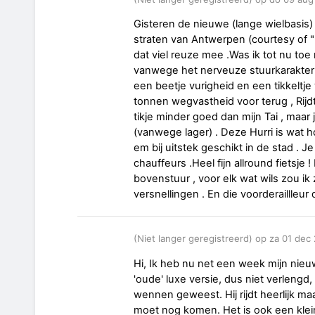
Gisteren de nieuwe (lange wielbasis
straten van Antwerpen (courtesy of "
dat viel reuze mee .Was ik tot nu toe 
vanwege het nerveuze stuurkarakter , 
een beetje vurigheid en een tikkeltje
tonnen wegvastheid voor terug , Rijdt o
tikje minder goed dan mijn Tai , maar 
(vanwege lager) . Deze Hurri is wat h
em bij uitstek geschikt in de stad . 
chauffeurs .Heel fijn allround fietsje !
bovenstuur , voor elk wat wils zou ik
versnellingen . En die voorderaillleur
(Niet langer geregistreerd) op za 01 de
Hi, Ik heb nu net een week mijn nieu
'oude' luxe versie, dus niet verlengd
wennen geweest. Hij rijdt heerlijk m
moet nog komen. Het is ook een kle