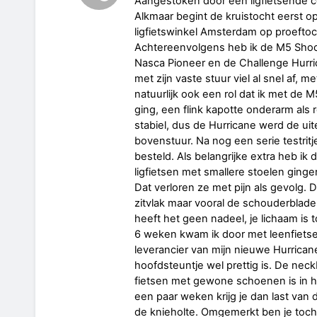
Aangestoken door een ligfietsende co
Alkmaar begint de kruistocht eerst o
ligfietswinkel Amsterdam op proefto
Achtereenvolgens heb ik de M5 Shoc
Nasca Pioneer en de Challenge Hurr
met zijn vaste stuur viel al snel af, m
natuurlijk ook een rol dat ik met de 
ging, een flink kapotte onderarm als r
stabiel, dus de Hurricane werd de uit
bovenstuur. Na nog een serie testrit
besteld. Als belangrijke extra heb ik
ligfietsen met smallere stoelen gin
Dat verloren ze met pijn als gevolg. D
zitvlak maar vooral de schouderblad
heeft het geen nadeel, je lichaam is t
6 weken kwam ik door met leenfietse
leverancier van mijn nieuwe Hurricane
hoofdsteuntje wel prettig is. De neck
fietsen met gewone schoenen is in he
een paar weken krijg je dan last van
de knieholte. Omgemerkt ben je toch