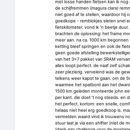
met losse handen fietsen kan ik nog 
de schijfremmen (magura clara) rem
niet goed af te stellen, waardoor hij 
goedkope - remblokjes sleten snel en
fietskilometer. vond ik ’n beetje d
brachten de oplossing: het frame moes
meer aan. na ca. 1000 km begonnen d
ketting bleef springen en ook de fi
geen goede afstelling bewerkstelligen.
van het 3x7 pakket van SRAM vervang
alles loopt perfect. de naaf zelf schak
zeer plezierig. vervelend was de ge
telkens weer kapot te gaan. om de 5
waarmee het spatbord aan het dwarse
1500 km geleden monteerde john een 
per kant. die doet ’t nog steeds. en
het perfect. kortom: een snelle, comf
helaas niet heel erg goedkoop is. maa
vermelden waard vind ik trouwens no
stuur laat je via een shifter (niet d
(dank aan challenge voor de montage)