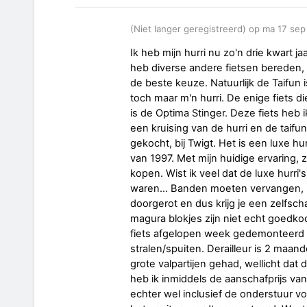
(Niet langer geregistreerd) op ma 17 se
Ik heb mijn hurri nu zo'n drie kwart ja
heb diverse andere fietsen bereden, 
de beste keuze. Natuurlijk de Taifun is
toch maar m'n hurri. De enige fiets di
is de Optima Stinger. Deze fiets heb 
een kruising van de hurri en de taifun
gekocht, bij Twigt. Het is een luxe h
van 1997. Met mijn huidige ervaring, 
kopen. Wist ik veel dat de luxe hurri'
waren... Banden moeten vervangen, 
doorgerot en dus krijg je een zelfsc
magura blokjes zijn niet echt goedkoo
fiets afgelopen week gedemonteerd o
stralen/spuiten. Derailleur is 2 maand
grote valpartijen gehad, wellicht dat 
heb ik inmiddels de aanschafprijs van
echter wel inclusief de onderstuur v