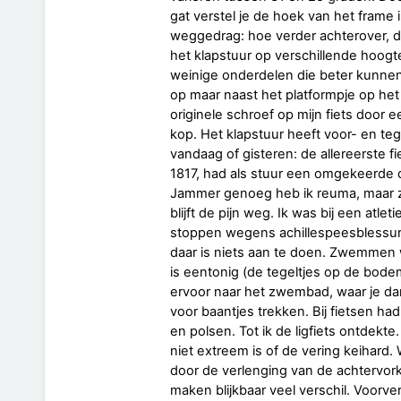
gat verstel je de hoek van het frame
weggedrag: hoe verder achterover, d
het klapstuur op verschillende hoogte
weinige onderdelen die beter kunnen,
op maar naast het platformpje op het
originele schroef op mijn fiets door
kop. Het klapstuur heeft voor- en teg
vandaag of gisteren: de allereerste fie
1817, had als stuur een omgekeerde di
Jammer genoeg heb ik reuma, maar z
blijft de pijn weg. Ik was bij een atle
stoppen wegens achillespeesblessure
daar is niets aan te doen. Zwemmen w
is eentonig (de tegeltjes op de bodem
ervoor naar het zwembad, waar je dan
voor baantjes trekken. Bij fietsen had i
en polsen. Tot ik de ligfiets ontdekte.
niet extreem is of de vering keihard. 
door de verlenging van de achtervo
maken blijkbaar veel verschil. Voorver