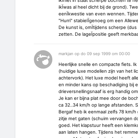
ikÏniet in staat scherpe bochten te n
ikÏwas al heel dicht bij de grond). Tw
eenÏkwestie van even wennen. Tijden
"Hurri" stabielÏgenoeg om een Allewe
De kunst is, omÏtijdens scherpe (dus
zetten. De lageÏpositie geeft merkba
markjan op do 09 sep 1999 om 00:00
Heerlijke snelle en compacte fiets. Ik
(huidige luxe modellen zijn van het 
achtervork). Het luxe model heeft all
en minder kans op beschadiging bij ee
drieversnellingsnaaf is erg handig o
Je kan er bijna plat mee door de bocht
ca 32..34 km/h op lange afstanden. S
Bergaf heb ik eenmaal zelfs 78 km/h 
zitje met gaten (schuim vervangen do
goed. Het klapstuur heeft een klemko
aan laten hangen. Tijdens het remmen