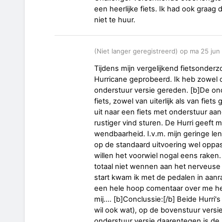
een heerlijke fiets. Ik had ook graag
niet te huur.
(Niet langer geregistreerd) op ma 25 ju
Tijdens mijn vergelijkend fietsonder
Hurricane geprobeerd. Ik heb zowel 
onderstuur versie gereden. [b]De onde
fiets, zowel van uiterlijk als van fiet
uit naar een fiets met onderstuur aan
rustiger vind sturen. De Hurri geeft 
wendbaarheid. I.v.m. mijn geringe le
op de standaard uitvoering wel opp
willen het voorwiel nogal eens raken.
totaal niet wennen aan het nerveuse g
start kwam ik met de pedalen in aanra
een hele hoop comentaar over me heen
mij.... [b]Conclussie:[/b] Beide Hurri'
wil ook wat), op de bovenstuur versie
onderstuur versie daarentegen is de i