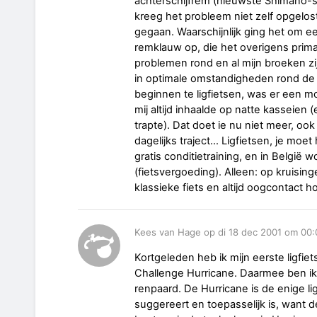
achterschijfrem (nieuwste Shimano-s
kreeg het probleem niet zelf opgelost.
gegaan. Waarschijnlijk ging het om 
remklauw op, die het overigens prima 
problemen rond en al mijn broeken zij
in optimale omstandigheden rond de 
beginnen te ligfietsen, was er een mo
mij altijd inhaalde op natte kasseien 
trapte). Dat doet ie nu niet meer, oo
dagelijks traject... Ligfietsen, je moe
gratis conditietraining, en in België 
(fietsvergoeding). Alleen: op kruisin
klassieke fiets en altijd oogcontact 
Kees van Hage op di 18 dec 2001 om 00:
Kortgeleden heb ik mijn eerste ligfiet
Challenge Hurricane. Daarmee ben ik
renpaard. De Hurricane is de enige lig
suggereert en toepasselijk is, want de 