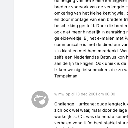
de neiging van het kleine kettingwiel
bredere voorvork van de verlengde Hu
omkering van het kleine kettingwiel, d
en door montage van een bredere tra
beschikking gesteld. Door die brede
ook niet meer hinderlijk in aanrakin
geleidewieltje. Bij het e-mailen met 
communicatie is met de directeur van j
zijn klant en met hem meedenkt. Wann
zelfs een Nederlandse Batavus kon het
aan de lijn te krijgen. Ook uniek is d
Ik ken weinig fietsenmakers die zo va
Tempelman.
wimw op di 18 dec 2001 om 00:00
Challenge Hurricane; oude lengte; luxe
zich ook wel waar, maar door de lage 
werkelijk is. (Dit was de eerste semi-
verhalen vond ik 'm best stabiel sture