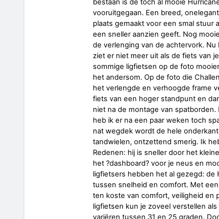
bestaan is de toch al mooie Hurrican
vooruitgegaan. Een breed, onelegant
plaats gemaakt voor een smal stuur 
een sneller aanzien geeft. Nog mooier 
de verlenging van de achtervork. Nu
ziet er niet meer uit als de fiets van je
sommige ligfietsen op de foto mooier d
het andersom. Op de foto die Challen
het verlengde en verhoogde frame veel
fiets van een hoger standpunt en dan 
niet na de montage van spatborden. H
heb ik er na een paar weken toch sp
nat wegdek wordt de hele onderkant va
tandwielen, ontzettend smerig. Ik h
Redenen: hij is sneller door het klein
het ?dashboard? voor je neus en moo
ligfietsers hebben het al gezegd: de
tussen snelheid en comfort. Met een 
ten koste van comfort, veiligheid en 
ligfietsen kun je zoveel verstellen al
variëren tussen 31 en 25 graden. D