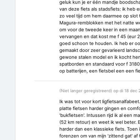
geluk kun je er één mandje boodschap
van deze fiets als stadsfiets: ik heb e
zo veel tijd om hem daarmee op slot t
Magura-remblokken met het natte weer
om voor de tweede keer in een maan
vervangen en dat kost me f 45 (eur 2
goed schoon te houden. Ik heb er ook
gemaakt door zeer gevarieerd landsc
gewone stalen model en ik kocht hem
spatborden en standaard voor f 3180 
op batterijen, een fietsbel een een f
(Niet langer geregistreerd) op di 18 dec
Ik was tot voor kort ligfietsanalfabee
platte fietsen harder gingen en comfo
'bukfietsen'. Intussen rijd ik al een 
(52 km retour) en weet ik wel beter. 
harder dan een klassieke fiets. Toen 
forenzen om van mijn 'zittend gat' af