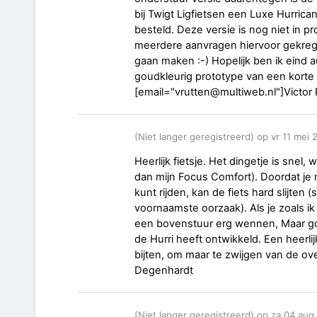
bij Twigt Ligfietsen een Luxe Hurric
besteld. Deze versie is nog niet in p
meerdere aanvragen hiervoor gekrege
gaan maken :-) Hopelijk ben ik eind 
goudkleurig prototype van een korte 
[email="vrutten@multiweb.nl"]Victor 
(Niet langer geregistreerd) op vr 11 mei
Heerlijk fietsje. Het dingetje is snel
dan mijn Focus Comfort). Doordat je 
kunt rijden, kan de fiets hard slijten 
voornaamste oorzaak). Als je zoals ik
een bovenstuur erg wennen, Maar go
de Hurri heeft ontwikkeld. Een heerlijk
bijten, om maar te zwijgen van de ove
Degenhardt
(Niet langer geregistreerd) op za 04 au