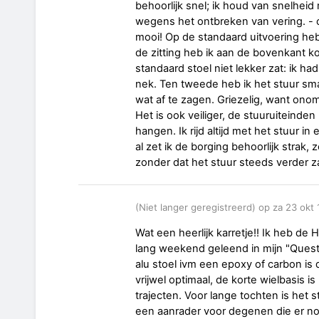
behoorlijk snel; ik houd van snelheid 
wegens het ontbreken van vering. - co
mooi! Op de standaard uitvoering heb
de zitting heb ik aan de bovenkant k
standaard stoel niet lekker zat: ik ha
nek. Ten tweede heb ik het stuur s
wat af te zagen. Griezelig, want ono
Het is ook veiliger, de stuuruiteinden b
hangen. Ik rijd altijd met het stuur in 
al zet ik de borging behoorlijk strak,
zonder dat het stuur steeds verder z
(Niet langer geregistreerd) op za 23 okt
Wat een heerlijk karretje!! Ik heb de 
lang weekend geleend in mijn "Quest 
alu stoel ivm een epoxy of carbon is d
vrijwel optimaal, de korte wielbasis is
trajecten. Voor lange tochten is het
een aanrader voor degenen die er nog 