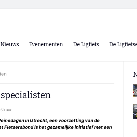
Nieuws
Evenementen
De Ligfiets
De Ligfiets
Voorpagina
Evenementen
Fietsen
Overzicht
N
sten
Archief
Winkels
WK Ligfietsen 2026
Ligfietsvereningi
RSS
specialisten
Lokale Fietsvere
Paastreffen
:50 uur
CycleVision
EHPVA & EuSup
Veinedagen in Utrecht, een voorzetting van de
 Fietsersbond is het gezamelijke initiatief met een
Oliebollentocht
Forum ligfietser