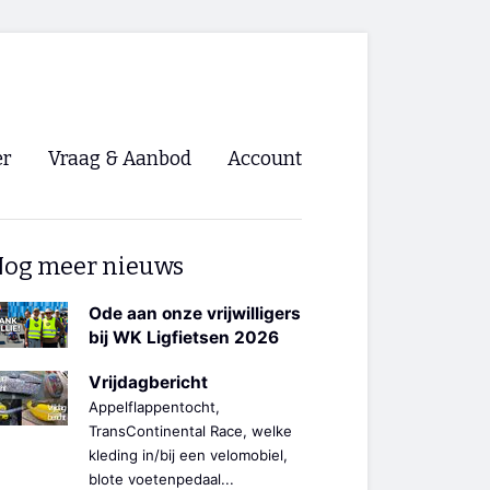
er
Vraag & Aanbod
Account
Inloggen
og meer nieuws
Registreren
ng NVHPV
Ode aan onze vrijwilligers
bij WK Ligfietsen 2026
nigingen
Vrijdagbericht
Appelflappentocht,
ino 🡺
TransContinental Race, welke
kleding in/bij een velomobiel,
s.nl 🡺
blote voetenpedaal...