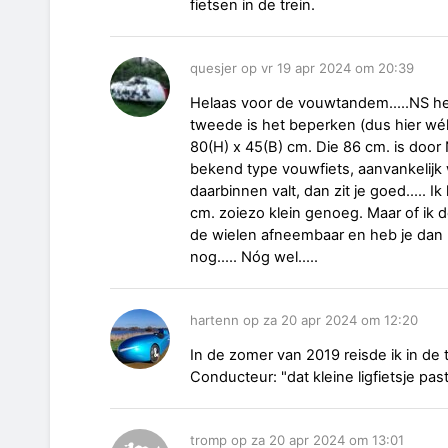
fietsen in de trein.
quesjer op vr 19 apr 2024 om 20:39
Helaas voor de vouwtandem.....NS h
tweede is het beperken (dus hier wél
80(H) x 45(B) cm. Die 86 cm. is doo
bekend type vouwfiets, aanvankelijk 
daarbinnen valt, dan zit je goed..... 
cm. zoiezo klein genoeg. Maar of ik
de wielen afneembaar en heb je dan
nog..... Nóg wel.....
hartenn op za 20 apr 2024 om 12:20
In de zomer van 2019 reisde ik in de 
Conducteur: "dat kleine ligfietsje past
tromp op za 20 apr 2024 om 13:01