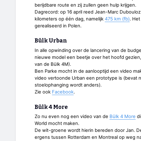
berijdbare route en zij zullen geen hulp krijgen.
Dagrecord: op 16 april reed Jean-Marc Dubouloz,
kilometers op één dag, namelijk
475 km (fb)
. Het
gerealiseerd in Polen.
Bülk Urban
In alle opwinding over de lancering van de budg
nieuwe model een beetje over het hoofd gezien,
van de Bülk 4M).
Ben Parke mocht in de aanlooptijd een video m
video vertoonde Urban een prototype is (bevat n
stoelophanging wordt anders).
Zie ook
Facebook
.
Bülk 4 More
Zo nu even nog een video van de
Bülk 4 More
di
World mocht maken.
De wit-groene wordt hierin bereden door Jan. De
ergens tussen Rotterdam en Montreal op weg na