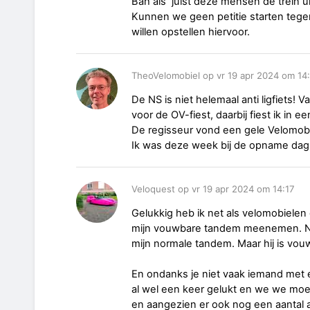
Bah als juist deze mensen de trein 
Kunnen we geen petitie starten tegen
willen opstellen hiervoor.
TheoVelomobiel op vr 19 apr 2024 om 14
De NS is niet helemaal anti ligfiets!
voor de OV-fiest, daarbij fiest ik in e
De regisseur vond een gele Velomobi
Ik was deze week bij de opname dag 
Veloquest op vr 19 apr 2024 om 14:17
Gelukkig heb ik net als velomobiele
mijn vouwbare tandem meenemen. Nad
mijn normale tandem. Maar hij is vou
En ondanks je niet vaak iemand met e
al wel een keer gelukt en we we moes
en aangezien er ook nog een aantal 