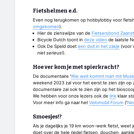
Fietshelmen e.d.
Even nog terugkomen op hobbylobby voor fiets
omgekomen
).
Hier de zienswijze van de
Fietsersbond Zaans
Bicycle Dutch toont in
deze video
de laatste N
Ook De Speld doet
een duit in het zakje
(voor 
niet serieus
!).
Hoe ver kom je met spierkracht?
De documentaire '
Wie weit kommt man mit Muskel
weekend 2023 zal voor het eerst te zien zijn op 
documentaire zal ook te zien zijn op het biosco
We hebben voor onze lezers ook de
link
klaar sta
Voor meer info ga naar het
Velomobil Forum
('
Ne
Smoesjes!?
Als je dagelijks je 19 km woon-werk fietst, weet 
doet over de hele riedel fietsen, douchen, aank