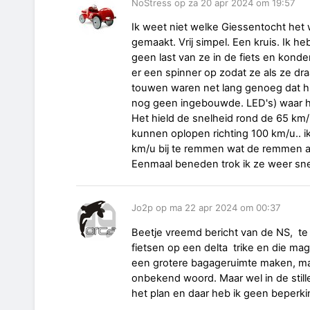
NoStress op za 20 apr 2024 om 19:57
Ik weet niet welke Giessentocht het
gemaakt. Vrij simpel. Een kruis. Ik 
geen last van ze in de fiets en kond
er een spinner op zodat ze als ze d
touwen waren net lang genoeg dat hij
nog geen ingebouwde. LED's) waar hij
Het hield de snelheid rond de 65 km/u
kunnen oplopen richting 100 km/u.. ik
km/u bij te remmen wat de remmen aa
Eenmaal beneden trok ik ze weer sn
Jo2p op ma 22 apr 2024 om 00:37
Beetje vreemd bericht van de NS, t
fietsen op een delta trike en die ma
een grotere bagageruimte maken, maa
onbekend woord. Maar wel in de stil
het plan en daar heb ik geen beperki