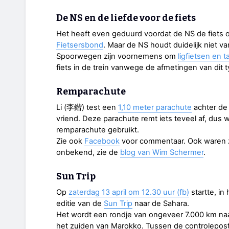
De NS en de liefde voor de fiets
Het heeft even geduurd voordat de NS de fiet
Fietsersbond
. Maar de NS houdt duidelijk niet v
Spoorwegen zijn voornemens om
ligfietsen en 
fiets in de trein vanwege de afmetingen van dit t
Remparachute
Li (李鍇) test een
1,10 meter parachute
achter de 
vriend. Deze parachute remt iets teveel af, dus
remparachute gebruikt.
Zie ook
Facebook
voor commentaar. Ook waren ze
onbekend, zie de
blog van Wim Schermer
.
Sun Trip
Op
zaterdag 13 april om 12.30 uur (fb)
startte, in
editie van de
Sun Trip
naar de Sahara.
Het wordt een rondje van ongeveer 7.000 km naa
het zuiden van Marokko. Tussen de controlepos