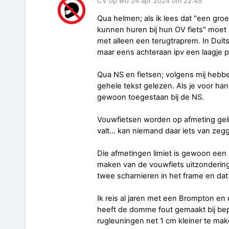
CV op wo 24 apr 2024 om 22:45
Qua helmen; als ik lees dat "een gro
kunnen huren bij hun OV fiets" moet ik
met alleen een terugtraprem. In Duit
maar eens achteraan ipv een laagje 
Qua NS en fietsen; volgens mij hebbe
gehele tekst gelezen. Als je voor hand
gewoon toegestaan bij de NS.
Vouwfietsen worden op afmeting gelim
valt... kan niemand daar iets van ze
Die afmetingen limiet is gewoon een
maken van de vouwfiets uitzondering
twee scharnieren in het frame en dat
Ik reis al jaren met een Brompton en d
heeft de domme fout gemaakt bij bep
rugleuningen net 1 cm kleiner te ma