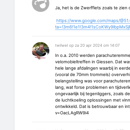
Ja, het is de Zwerffiets zoals te zien 
https://www.google.com/maps/@51.
ta=!3m6!1e1!3m4!1sCoKWy9lbpMxSjF
twilwel op za 20 apr 2024 om 14:07
In o.a. 2010 werden parachuteremmen
velomobieltreffen in Giessen. Dat w
hele lange afdalingen waarbij in eer
(vooral de 70mm trommels) oververhi
belangstelling was voor parachutere
lang, wat forse problemen en tijdverl
ongevaarlijk bij tegenliggers, zoals 
de luchtkoeling oplossingen met vinn
ontwikkeld. Dat is betrouwbaar en in
v=OacLAgRW9i4