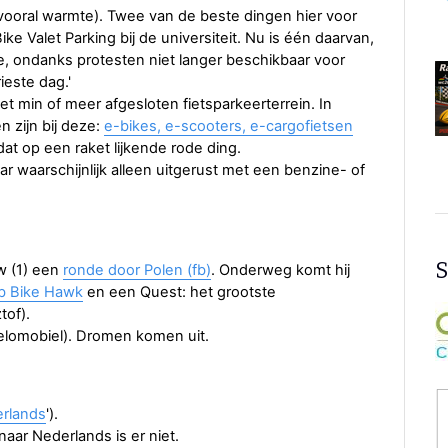
(vooral warmte). Twee van de beste dingen hier voor
ke Valet Parking bij de universiteit. Nu is één daarvan,
e, ondanks protesten niet langer beschikbaar voor
ieste dag.'
et min of meer afgesloten fietsparkeerterrein. In
n zijn bij deze:
e-bikes, e-scooters, e-cargofietsen
dat op een raket lijkende rode ding.
maar waarschijnlijk alleen uitgerust met een benzine- of
S
w (1) een
ronde door Polen (fb)
. Onderweg komt hij
b Bike Hawk
en een Quest: het grootste
tof).
 velomobiel). Dromen komen uit.
rlands
').
aar Nederlands is er niet.