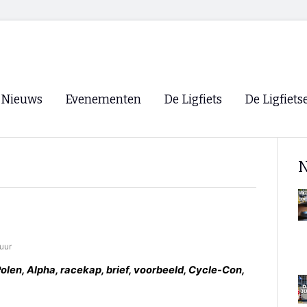
Nieuws
Evenementen
De Ligfiets
De Ligfiets
Voorpagina
Evenementen
Fietsen
Overzicht
N
Archief
Winkels
WK Ligfietsen 2026
Ligfietsvereningi
RSS
Lokale Fietsvere
Paastreffen
 uur
CycleVision
EHPVA & EuSup
olen, Alpha, racekap, brief, voorbeeld, Cycle-Con,
Oliebollentocht
Forum ligfietser