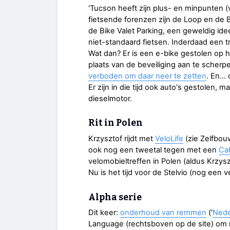
'Tucson heeft zijn plus- en minpunten 
fietsende forenzen zijn de Loop en de Bi
de Bike Valet Parking, een geweldig ide
niet-standaard fietsen. Inderdaad een tr
Wat dan? Er is een e-bike gestolen op h
plaats van de beveiliging aan te scherpe
verboden om daar neer te zetten
. En… 
Er zijn in die tijd ook auto's gestolen, 
dieselmotor.
Rit in Polen
Krzysztof rijdt met
VeloLife
(zie Zelfbou
ook nog een tweetal tegen met een
Ca
velomobieltreffen in Polen (aldus Krzysz
Nu is het tijd voor de Stelvio (nog een
Alpha serie
Dit keer:
onderhoud van remmen
('
Nede
Language (rechtsboven op de site) om n