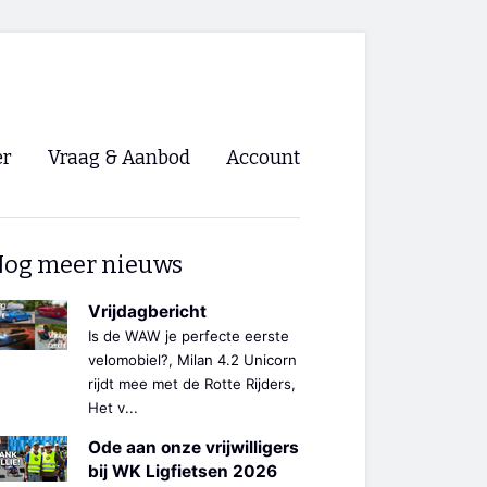
er
Vraag & Aanbod
Account
Inloggen
og meer nieuws
Registreren
ng NVHPV
Vrijdagbericht
Is de WAW je perfecte eerste
nigingen
velomobiel?, Milan 4.2 Unicorn
rijdt mee met de Rotte Rijders,
Het v...
ino 🡺
Ode aan onze vrijwilligers
s.nl 🡺
bij WK Ligfietsen 2026