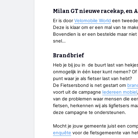
Milan GT nieuwe racekap, en A
Er is door
Velomobile World
een tweede 
Deze is klaar om er een mal van te mak
Bovendien is er een bestelde maar niet 
snel…
Brandbrief
Heb je bij jou in de buurt last van hekje
onmogelijk in één keer kunt nemen? Of mi
punt waar je als fietser last van hebt?
De Fietsersbond is net gestart om
bran
voort uit de campagne
Iedereen mobiel
van de problemen waar mensen die een 
fietsen, herkennen wij als ligfietsers m
deze campagne te ondersteunen.
Mocht je jouw gemeente juist een compl
enquête
voor de fietsgemeente van het j