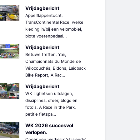
Vrijdagbericht
Appelflappentocht,
TransContinental Race, welke
kleding in/bij een velomobiel,
blote voetenpedaal...
Vrijdagbericht
Betuwe treffen, Yaïr,
Championnats du Monde de
Vélocouchés, Bidons, Laidback
Bike Report, A Rac...
Vrijdagbericht
WK Ligfietsen uitslagen,
disciplines, sfeer, blogs en
foto's, A Race in the Park,
petitie fietspa...
WK 2026 succesvol
verlopen.
Onder een werkelijk ‘stralende’