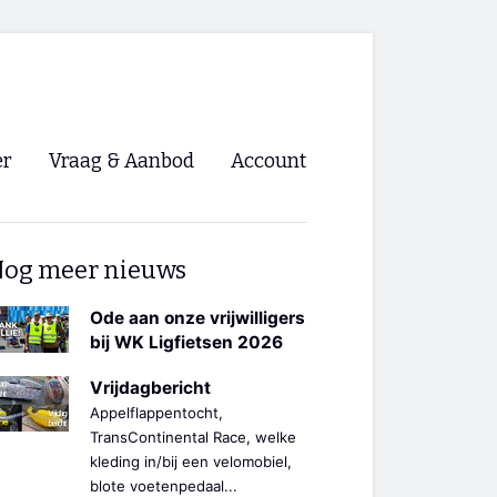
er
Vraag & Aanbod
Account
Inloggen
og meer nieuws
Registreren
ng NVHPV
Ode aan onze vrijwilligers
bij WK Ligfietsen 2026
nigingen
Vrijdagbericht
Appelflappentocht,
ino 🡺
TransContinental Race, welke
kleding in/bij een velomobiel,
s.nl 🡺
blote voetenpedaal...