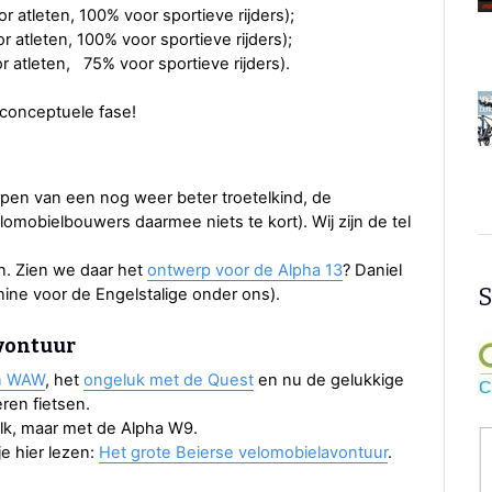
r atleten, 100% voor sportieve rijders);
r atleten, 100% voor sportieve rijders);
 atleten, 75% voor sportieve rijders).
 conceptuele fase!
rpen van een nog weer beter troetelkind, de
omobielbouwers daarmee niets te kort). Wij zijn de tel
n. Zien we daar het
ontwerp voor de Alpha 13
? Daniel
S
nine voor de Engelstalige onder ons).
avontuur
n WAW
, het
ongeluk met de Quest
en nu de gelukkige
eren fietsen.
Bülk, maar met de Alpha W9.
e hier lezen:
Het grote Beierse velomobielavontuur
.