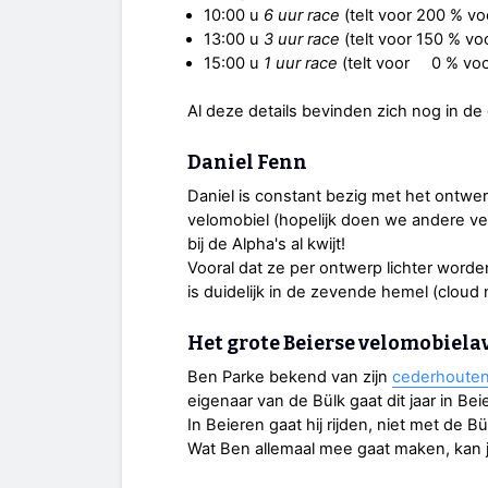
10:00 u
6 uur race
(telt voor 200 % voo
13:00 u
3 uur race
(telt voor 150 % voo
15:00 u
1 uur race
(telt voor 0 % voor
Al deze details bevinden zich nog in de
Daniel Fenn
Daniel is constant bezig met het ontwe
velomobiel (hopelijk doen we andere vel
bij de Alpha's al kwijt!
Vooral dat ze per ontwerp lichter worde
is duidelijk in de zevende hemel (cloud 
Het grote Beierse velomobiel
Ben Parke bekend van zijn
cederhoute
eigenaar van de Bülk gaat dit jaar in Bei
In Beieren gaat hij rijden, niet met de 
Wat Ben allemaal mee gaat maken, kan j