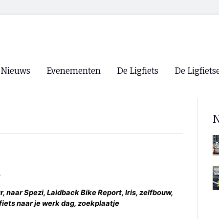
Nieuws
Evenementen
De Ligfiets
De Ligfiets
Voorpagina
Evenementen
Fietsen
Overzicht
N
Archief
Winkels
WK Ligfietsen 2026
Ligfietsvereningi
RSS
Lokale Fietsvere
Paastreffen
r
CycleVision
EHPVA & EuSup
 naar Spezi, Laidback Bike Report, Iris, zelfbouw,
fiets naar je werk dag, zoekplaatje
Oliebollentocht
Forum ligfietser