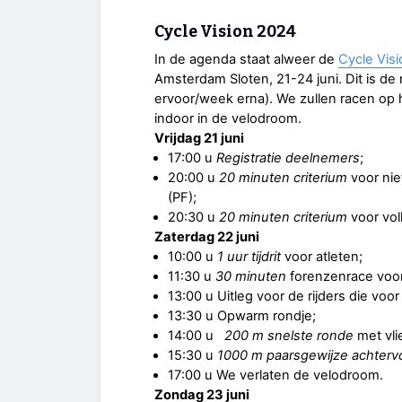
Cycle Vision 2024
In de agenda staat alweer de
Cycle Vis
Amsterdam Sloten, 21-24 juni. Dit is de
ervoor/week erna). We zullen racen op 
indoor in de velodroom.
Vrijdag 21 juni
17:00 u
Registratie deelnemers
;
20:00 u
20 minuten criterium
voor nie
(PF);
20:30 u
20 minuten criterium
voor vol
Zaterdag 22 juni
10:00 u
1 uur tijdrit
voor atleten;
11:30 u
30 minuten
forenzenrace voor s
13:00 u Uitleg voor de rijders die voor
13:30 u Opwarm rondje;
14:00 u
200 m snelste ronde
met vli
15:30 u
1000 m paarsgewijze achterv
17:00 u We verlaten de velodroom.
Zondag 23 juni