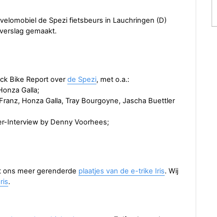
velomobiel de Spezi fietsbeurs in Lauchringen (D)
 verslag gemaakt.
back Bike Report over
de Spezi
, met o.a.:
onza Galla;
ranz, Honza Galla, Tray Bourgoyne, Jascha Buettler
er-Interview by Denny Voorhees;
t ons meer gerenderde
plaatjes van de e-trike Iris
. Wij
ris
.