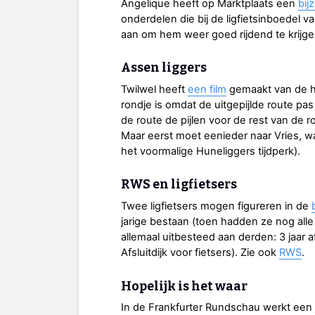
Angelique heeft op Marktplaats een
bij
onderdelen die bij de ligfietsinboedel v
aan om hem weer goed rijdend te krijge
Assen liggers
Twilwel heeft
een film
gemaakt van de h
rondje is omdat de uitgepijlde route pas
de route de pijlen voor de rest van de r
Maar eerst moet eenieder naar Vries, waa
het voormalige Huneliggers tijdperk).
RWS en ligfietsers
Twee ligfietsers mogen figureren in de
jarige bestaan (toen hadden ze nog all
allemaal uitbesteed aan derden: 3 jaar a
Afsluitdijk voor fietsers). Zie ook
RWS
.
Hopelijk is het waar
In de Frankfurter Rundschau werkt een j