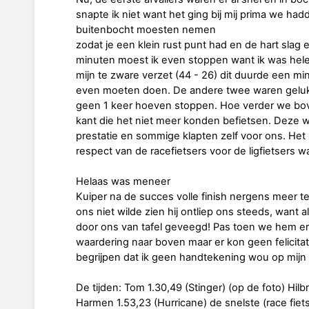
snapte ik niet want het ging bij mij prima we ha
buitenbocht moesten nemen
zodat je een klein rust punt had en de hart sla
minuten moest ik even stoppen want ik was hel
mijn te zware verzet (44 - 26) dit duurde een mi
even moeten doen. De andere twee waren gelukk
geen 1 keer hoeven stoppen. Hoe verder we 
kant die het niet meer konden befietsen. Deze 
prestatie en sommige klapten zelf voor ons. Het 
respect van de racefietsers voor de ligfietsers 
Helaas was meneer
Kuiper na de succes volle finish nergens meer te
ons niet wilde zien hij ontliep ons steeds, want a
door ons van tafel geveegd! Pas toen we hem er
waardering naar boven maar er kon geen felicitati
begrijpen dat ik geen handtekening wou op mijn 
De tijden: Tom 1.30,49 (Stinger) (op de foto) Hilb
Harmen 1.53,23 (Hurricane) de snelste (race fiet