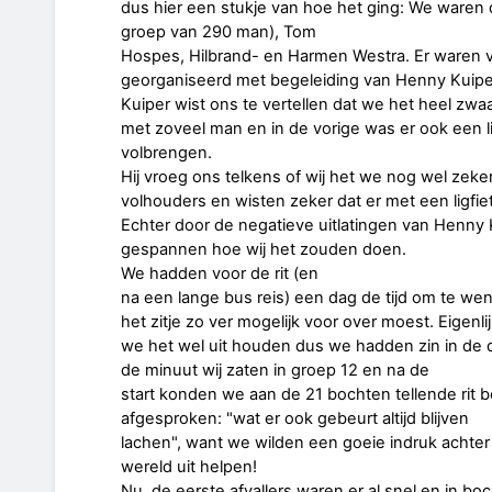
dus hier een stukje van hoe het ging: We waren da
groep van 290 man), Tom
Hospes, Hilbrand- en Harmen Westra. Er waren ve
georganiseerd met begeleiding van Henny Kuipe
Kuiper wist ons te vertellen dat we het heel zwa
met zoveel man en in de vorige was er ook een l
volbrengen.
Hij vroeg ons telkens of wij het we nog wel zeker
volhouders en wisten zeker dat er met een ligfiet
Echter door de negatieve uitlatingen van Henny 
gespannen hoe wij het zouden doen.
We hadden voor de rit (en
na een lange bus reis) een dag de tijd om te we
het zitje zo ver mogelijk voor over moest. Eigenl
we het wel uit houden dus we hadden zin in de 
de minuut wij zaten in groep 12 en na de
start konden we aan de 21 bochten tellende rit
afgesproken: "wat er ook gebeurt altijd blijven
lachen", want we wilden een goeie indruk achter
wereld uit helpen!
Nu, de eerste afvallers waren er al snel en in bo