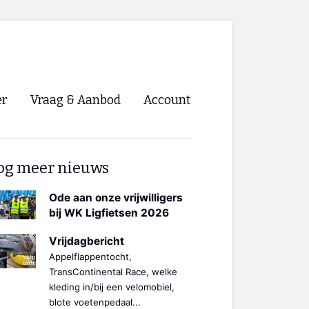
er
Vraag & Aanbod
Account
Inloggen
og meer nieuws
Registreren
ng NVHPV
Ode aan onze vrijwilligers
bij WK Ligfietsen 2026
nigingen
Vrijdagbericht
Appelflappentocht,
ino 🡺
TransContinental Race, welke
kleding in/bij een velomobiel,
s.nl 🡺
blote voetenpedaal...