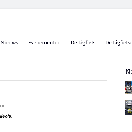
Nieuws
Evenementen
De Ligfiets
De Ligfiets
Voorpagina
Evenementen
Fietsen
Overzicht
N
Archief
Winkels
WK Ligfietsen 2026
Ligfietsvereningi
RSS
Lokale Fietsvere
Paastreffen
uur
CycleVision
EHPVA & EuSup
deo's.
Oliebollentocht
Forum ligfietser