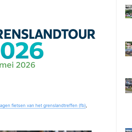
agen fietsen van het grenslandtreffen (fb)
,