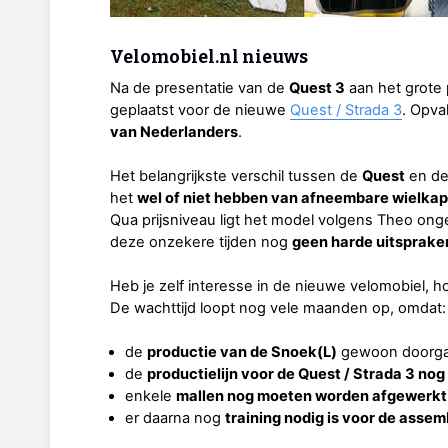
Velomobiel.nl nieuws
Na de presentatie van de
Quest 3
aan het grote 
geplaatst voor de nieuwe
Quest / Strada 3
. Opv
van Nederlanders
.
Het belangrijkste verschil tussen de
Quest
en d
het
wel of niet hebben van afneembare wielka
Qua prijsniveau ligt het model volgens Theo ong
deze onzekere tijden nog
geen harde uitsprake
Heb je zelf interesse in de nieuwe velomobiel,
De wachttijd loopt nog vele maanden op, omdat:
de
productie van de Snoek(L)
gewoon doorga
de
productielijn voor de Quest / Strada 3 n
enkele
mallen nog moeten worden afgewerkt
er daarna nog
training nodig is voor de asse