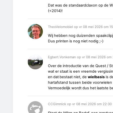
Dat was de standaardclaxon op de W
(<2014)!
TheoVelomobiel op vr 08 mei 2026 om 15
Wij hebben nog duizenden spaakclipje
Dus printen is nog niet nodig ;-)
Egbert.Vonkeman op vr 08 mei 2026 om 
Over de introductie van de Quest / S
wat er staat is een vreemde vergissin
en
dat
bestaat niet, de
wielbasis
is d
hartafstand tussen beide voorwielen
Vermoedelijk wordt dus het laatste be
CCGimmick op vr 08 mei 2026 om 22:30
Staat de Milan op Bedaf, een zandver