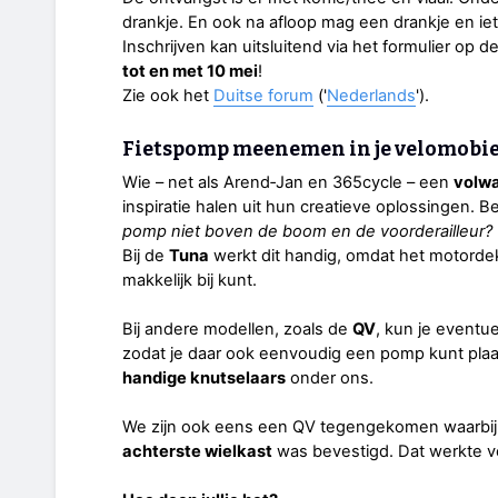
drankje. En ook na afloop mag een drankje en iet
Inschrijven kan uitsluitend via het formulier op d
tot en met 10 mei
!
Zie ook het
Duitse forum
('
Nederlands
').
Fietspomp meenemen in je velomobie
Wie – net als Arend‑Jan en 365cycle – een
volwa
inspiratie halen uit hun creatieve oplossingen. 
pomp niet boven de boom en de voorderailleur?
Bij de
Tuna
werkt dit handig, omdat het motordek
makkelijk bij kunt.
Bij andere modellen, zoals de
QV
, kun je eventu
zodat je daar ook eenvoudig een pomp kunt plaat
handige knutselaars
onder ons.
We zijn ook eens een QV tegengekomen waarbij
achterste wielkast
was bevestigd. Dat werkte v