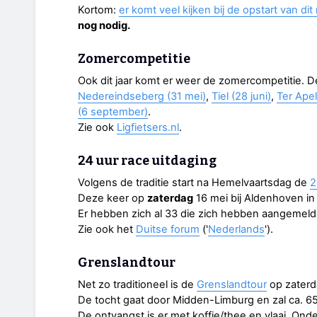
Kortom:
er komt veel kijken bij de opstart van di
nog nodig.
Zomercompetitie
Ook dit jaar komt er weer de zomercompetitie. D
Nedereindseberg (31 mei)
,
Tiel (28 juni)
,
Ter Apel
(6 september)
.
Zie ook
Ligfietsers.nl
.
24 uur race uitdaging
Volgens de traditie start na Hemelvaartsdag de
2
Deze keer op
zaterdag
16 mei bij Aldenhoven in 
Er hebben zich al 33 die zich hebben aangemeld
Zie ook het
Duitse forum
('
Nederlands
').
Grenslandtour
Net zo traditioneel is de
Grenslandtour
op zaterd
De tocht gaat door Midden-Limburg en zal ca. 65 
De ontvangst is er met koffie/thee en vlaai. On