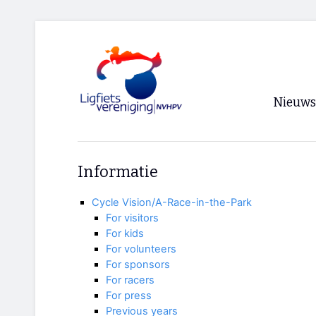
Nieuws
Voorpagi
Informatie
Archief
Cycle Vision/A-Race-in-the-Park
RSS
For visitors
For kids
For volunteers
For sponsors
For racers
For press
Previous years