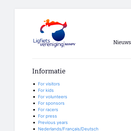
Nieuws
Voorpagi
Informatie
Archief
For visitors
RSS
For kids
For volunteers
For sponsors
For racers
For press
Previous years
Nederlands/Français/Deutsch