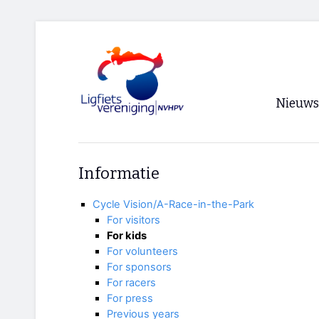
Nieuws
Voorpagi
Informatie
Archief
Cycle Vision/A-Race-in-the-Park
RSS
For visitors
For kids
For volunteers
For sponsors
For racers
For press
Previous years