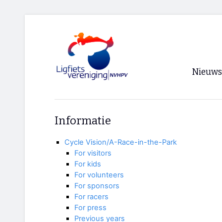
Nieuws
Voorpagi
Informatie
Archief
Cycle Vision/A-Race-in-the-Park
RSS
For visitors
For kids
For volunteers
For sponsors
For racers
For press
Previous years