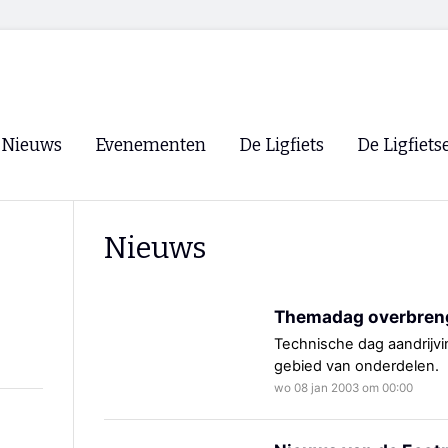
Nieuws
Evenementen
De Ligfiets
De Ligfiets
Voorpagina
Evenementen
Fietsen
Overzicht
Nieuws
Archief
Winkels
WK Ligfietsen 2026
Ligfietsvereningi
RSS
Themadag overbren
Lokale Fietsvere
Paastreffen
Technische dag aandrijv
gebied van onderdelen.
CycleVision
EHPVA & EuSup
wo 08 jan 2003 om 00:00
Oliebollentocht
Forum ligfietser