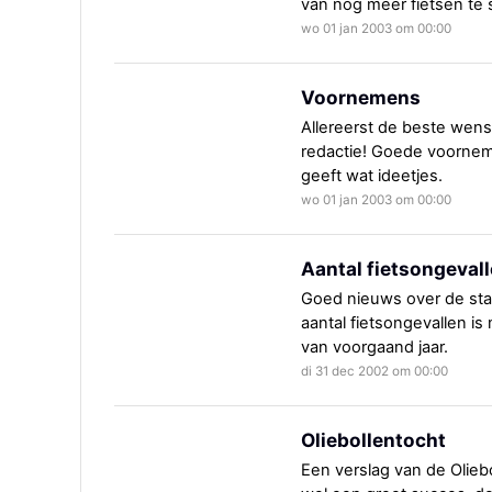
van nog meer fietsen te 
wo 01 jan 2003 om 00:00
Voornemens
Allereerst de beste wen
redactie! Goede voorneme
geeft wat ideetjes.
wo 01 jan 2003 om 00:00
Aantal fietsongeval
Goed nieuws over de stat
aantal fietsongevallen i
van voorgaand jaar.
di 31 dec 2002 om 00:00
Oliebollentocht
Een verslag van de Olieb