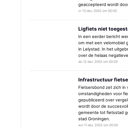
geaccepteerd wordt door 
vr 13 dec 2002 om 00:00
Ligfiets niet toege
In een eerder bericht w
om met een velomobiel 
in Lelystad. In het uitge
over de helaas negatieve
do 12 dec 2002 om 00:00
Infrastructuur fiets
Fietsersbond zet zich in
omstandigheden voor fie
gepubliceerd over vergeli
wordt door de succesvolle
gemeente tot fietsstad ge
stad Groningen.
wo 11 dec 2002 om 00:00