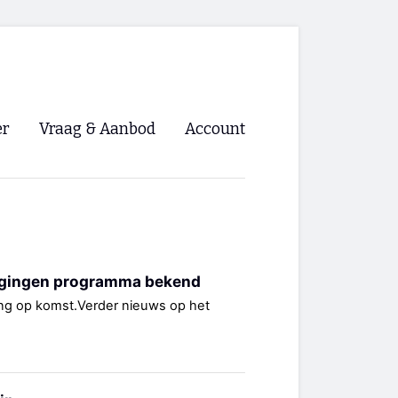
er
Vraag & Aanbod
Account
Inloggen
Registreren
ng NVHPV
gingen programma bekend
nigingen
ing op komst.Verder nieuws op het
ino 🡺
s.nl 🡺