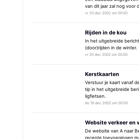
van dit jaar zal nog voor 
vr 20 dec 2002 om 00:00
Rijden in de kou
In het uitgebreide berich
(door)rijden in de winter.
vr 20 dec 2002 om 00:00
Kerstkaarten
Verstuur je kaart vanaf 
tip in het uitgebreide be
ligfietsen.
do 19 dec 2002 om 00:00
Website verkeer en 
De website van A naar Be
recente toevoegingen ma