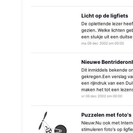
Licht op de ligfiets
De oplettende lezer heef
gezien. Welke lichten geb
een stukje uit een duitse
ma 09 dec 2002 om 00:00
Nieuwe Bentrideronl
Dit inmiddels bekende on
gekregen.Een verslag van
een rijindruk van een Du
maken het tot een lezen
vr 06 dec 2002 om 00:00
Puzzelen met foto's
Nieuw:Nu ook met Interne
stimuleren foto's op ligfi