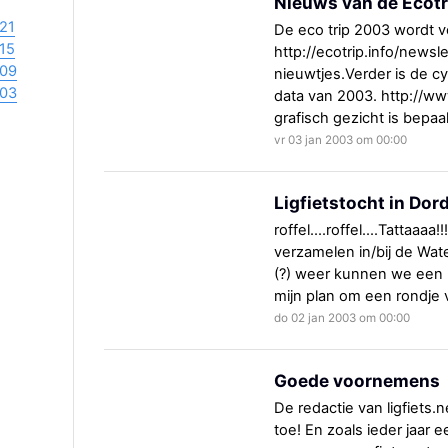
Nieuws van de Ecotr
21
De eco trip 2003 wordt 
15
http://ecotrip.info/newsle
09
nieuwtjes.Verder is de c
03
data van 2003. http://www
grafisch gezicht is bepaa
vr 03 jan 2003 om 00:00
Ligfietstocht in Dord
roffel....roffel....Tattaaa
verzamelen in/bij de Wat
(?) weer kunnen we een b
mijn plan om een rondje
do 02 jan 2003 om 00:00
Goede voornemens
De redactie van ligfiets.
toe! En zoals ieder jaar