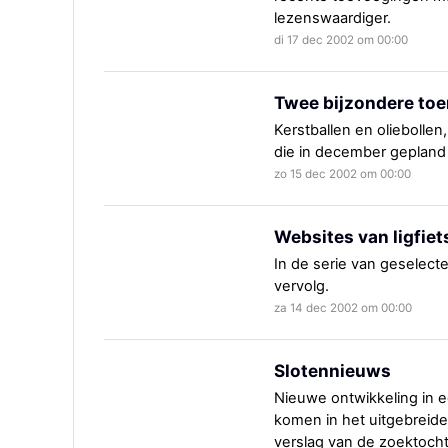
lezenswaardiger.
di 17 dec 2002 om 00:00
Twee bijzondere toe
Kerstballen en oliebollen
die in december gepland
zo 15 dec 2002 om 00:00
Websites van ligfiet
In de serie van geselecte
vervolg.
za 14 dec 2002 om 00:00
Slotennieuws
Nieuwe ontwikkeling in e
komen in het uitgebreide
verslag van de zoektocht 