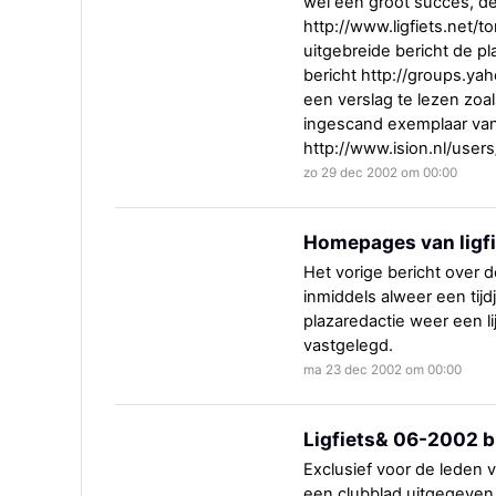
wel een groot succes, de 
http://www.ligfiets.net/t
uitgebreide bericht de pl
bericht http://groups.y
een verslag te lezen zoa
ingescand exemplaar van 
http://www.ision.nl/user
zo 29 dec 2002 om 00:00
Homepages van ligfi
Het vorige bericht over 
inmiddels alweer een tijd
plazaredactie weer een l
vastgelegd.
ma 23 dec 2002 om 00:00
Ligfiets& 06-2002 b
Exclusief voor de leden 
een clubblad uitgegeven 