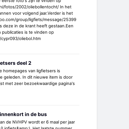
eerste foto's zijn te vinden op
oni/fotos/2002/oliebollentocht/ In het
annen voor volgend jaar.Verder is het
ahoo.com/group/ligfiets/message/25399
ls deze in de krant heeft gestaan.Een
publicaties is te vinden op
s/cypr093/oliebol.htm
etsers deel 2
de homepages van ligfietsers is
je geleden. In dit nieuwe item is door
ijst met zeer bezoekwaardige pagina's
innenkort in de bus
van de NVHPV wordt er 6 maal per jaar
(Ligfiets&amp;). Het laatste nummer