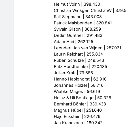
Helmut Voirin | 398.430
Christian Winkgen ChristianW | 379.
Ralf Siegmann | 343.908
Patrick Malsbenden | 320.841
Sylvain Gilson | 308.259
Detlef Günther | 291.483
Adam Hari | 262.125
Leendert Jan van Wijnen | 257.931
Laurin Reichart | 255.834
Ruben Schütze | 249.543
Fritz Horsthemke | 220.185
Julian Kraft | 79.686
Hanno Habighorst | 62.910
Johannes Hölzel | 58.716
Wiebke Mages | 56.619
Heinz & Uli Bentlage | 50.328
Bernhard Böhler | 339.438
Magnus Hübel | 251.640
Hajo Eckstein | 226.476
Jan Kranczoch | 180.342