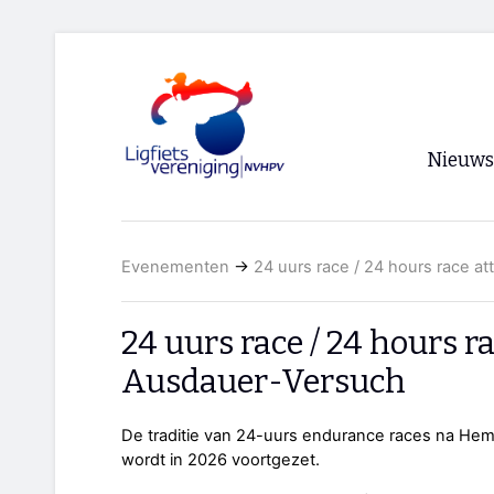
Nieuws
Voorpagi
Evenementen
→
24 uurs race / 24 hours race a
Archief
RSS
24 uurs race / 24 hours r
Ausdauer-Versuch
De traditie van 24-uurs endurance races na Heme
wordt in 2026 voortgezet.