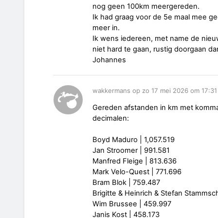
nog geen 100km meergereden.
Ik had graag voor de 5e maal mee geda
meer in.
Ik wens iedereen, met name de nieuw
niet hard te gaan, rustig doorgaan dan
Johannes
wakkermans op zo 17 mei 2026 om 17:31
Gereden afstanden in km met komma 
decimalen:
Boyd Maduro | 1,057.519
Jan Stroomer | 991.581
Manfred Fleige | 813.636
Mark Velo-Quest | 771.696
Bram Blok | 759.487
Brigitte & Heinrich & Stefan Stamms
Wim Brussee | 459.997
Janis Kost | 458.173