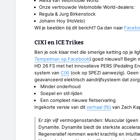
Alexa van Velomobile World
Onze vertrouwde Velomobile World-dealers:
Regula & Jurg Birkenstock
Johann Hoy (HoVelo)
Wil je beelden bij dit bericht? Ga dan naar
Faceb
CIXI en ICE Trikes
Ben je ook klaar met die smerige ketting op je li
Tempelman op Facebook
) goed nieuws!! Begin 
HD 26 FS met het innovatieve PERS (Pedaling En
system van
CIXI
(ook op SPEZI aanwezig). Geen t
geavanceerd elektrisch aandrijfsysteem dat zorg
Minder onderhoud
Soepel en stil rijden
Een compleet nieuwe fietservaring
Ingekorte versie van dit
verhaal (fb)
van Zach Kap
Er zijn vijf vermogensstanden: Muscular (geen 
Dynamite. Dynamite biedt de sterkste accelerat
Regeneratief remmen werkt krachtig en intuïtie