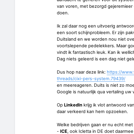
van voren, met bezorgd gejeremieer 
doen.
Ik zal daar nog een uitvoerig antwoo
een soort schijnprobleem. Er zijn pa
Duitsland en we worden nou niet ove
voortslepende pedelekkers. Maar goed
vindt ik fantastisch leuk. Kan ik wellic
Dag niets geleerd is een dag niet gel
Dus hop naar deze link:
https://www.
threads/cixi-pers-system.79439/
en meereageren. Duits is niet zo moe
Google is natuurlijk qua vertaling uw 
Op
LinkedIn
krijg ik vlot antwoord va
daar verkeerd kan hem opzoeken.
Welke bedrijven gaan er nu echt met 
-
ICE
, ook Icletta in DE doet daarme