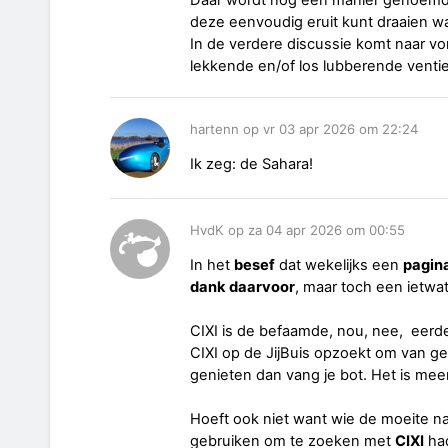
Daar wordt nog een manier genoemd: 
deze eenvoudig eruit kunt draaien wa
In de verdere discussie komt naar vor
lekkende en/of los lubberende venti
hartenn op vr 03 apr 2026 om 22:24
Ik zeg: de Sahara!
HvdK op za 04 apr 2026 om 00:55
In het
besef
dat wekelijks een
pagina
dank daarvoor
, maar toch een ietwat
CIXI is de befaamde, nou, nee, eerde
CIXI op de JijBuis opzoekt om van ge
genieten dan vang je bot. Het is mee
Hoeft ook niet want wie de moeite
gebruiken om te zoeken met
CIXI
ha