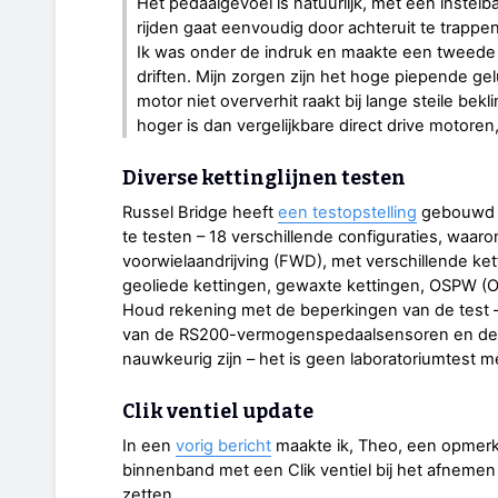
Het pedaalgevoel is natuurlijk, met een instel
rijden gaat eenvoudig door achteruit te trappen
Ik was onder de indruk en maakte een tweede r
driften. Mijn zorgen zijn het hoge piepende ge
motor niet oververhit raakt bij lange steile be
hoger is dan vergelijkbare direct drive motoren
Diverse kettinglijnen testen
Russel Bridge heeft
een testopstelling
gebouwd om
te testen – 18 verschillende configuraties, waar
voorwielaandrijving (FWD), met verschillende ket
geoliede kettingen, gewaxte kettingen, OSPW (O
Houd rekening met de beperkingen van de test –
van de RS200-vermogenspedaalsensoren en de o
nauwkeurig zijn – het is geen laboratoriumtest m
Clik ventiel update
In een
vorig bericht
maakte ik, Theo, een opmerki
binnenband met een Clik ventiel bij het afneme
zetten.