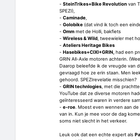
-
SteinTrikes+Bike Revolution
van T
SPEZI),
-
Caminade
,
-
Golobike
(dat vind ik toch een eind
-
Omm
met de Holli, bakfiets
-
Wireless & Wild
, tweewieler met h
-
Ateliers Heritage Bikes
-
Hasebikes+CIXI+GRIN,
had een pr
GRIN All-Axle motoren achterin. (Weet
Daarop beleefde ik de vreugde van de
gevraagd hoe ze erin staan. Men leek
gehoord. SPEZIrevelatie misschien?
-
GRIN technlogies
, met die prachtt
YouTube dat ze diverse motoren hadd
geïnteresseerd waren in verdere sam
-
e-roe
. Moest even wennen aan de n
van in. Kun je mee voor de dag kome
soms niet slecht in het verkeer.
Leuk ook dat een echte expert als
Pa