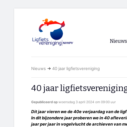
Nieuws
Voorpagi
Nieuws
→
40 jaar ligfietsvereniging
Archief
RSS
40 jaar ligfietsverenigin
Gepubliceerd op
woensdag 3 april 2024 om 09:00 uur
Dit jaar vieren we de 40e verjaardag van de li
In dit bijzondere jaar proberen we in 40 aflever
jaar per jaar in vogelvlucht de archieven van me