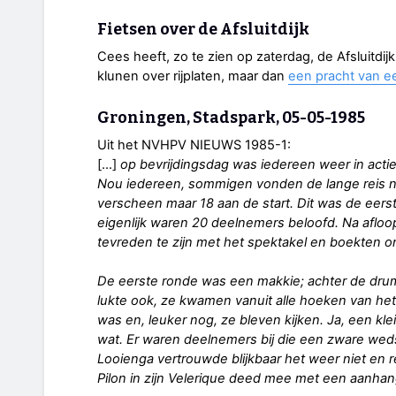
Fietsen over de Afsluitdijk
Cees heeft, zo te zien op zaterdag, de Afsluitdij
klunen over rijplaten, maar dan
een pracht van e
Groningen, Stadspark, 05-05-1985
Uit het NVHPV NIEUWS 1985-1:
[…]
op bevrijdingsdag was iedereen weer in actie
Nou iedereen, sommigen vonden de lange reis na
verscheen maar 18 aan de start. Dit was de eers
eigenlijk waren 20 deelnemers beloofd. Na afloo
tevreden te zijn met het spektakel en boekten o
De eerste ronde was een makkie; achter de drum
lukte ook, ze kwamen vanuit alle hoeken van het
was en, leuker nog, ze bleven kijken. Ja, een klei
wat. Er waren deelnemers bij die een zware weds
Looienga vertrouwde blijkbaar het weer niet en
Pilon in zijn Velerique deed mee met een aanh