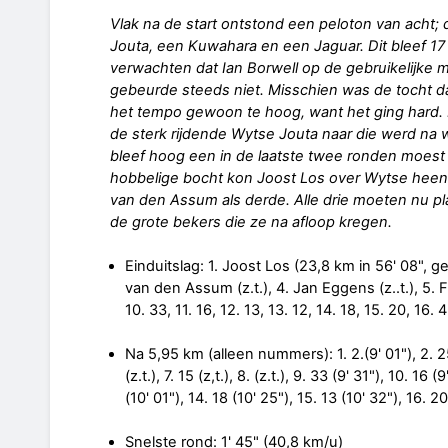
Vlak na de start ontstond een peloton van acht;
Jouta, een Kuwahara en een Jaguar. Dit bleef 17
verwachten dat Ian Borwell op de gebruikelijke 
gebeurde steeds niet. Misschien was de tocht 
het tempo gewoon te hoog, want het ging hard.
de sterk rijdende Wytse Jouta naar die werd na
bleef hoog een in de laatste twee ronden moest 
hobbelige bocht kon Joost Los over Wytse heen
van den Assum als derde. Alle drie moeten nu 
de grote bekers die ze na afloop kregen.
Einduitslag: 1. Joost Los (23,8 km in 56' 08", g
van den Assum (z.t.), 4. Jan Eggens (z..t.), 5. Fran
10. 33, 11. 16, 12. 13, 13. 12, 14. 18, 15. 20, 16. 4
Na 5,95 km (alleen nummers): 1. 2.(9' 01"), 2. 25 (z.
(z.t.), 7. 15 (z,t.), 8. (z.t.), 9. 33 (9' 31"), 10. 16 
(10' 01"), 14. 18 (10' 25"), 15. 13 (10' 32"), 16. 20
Snelste rond: 1' 45" (40,8 km/u)