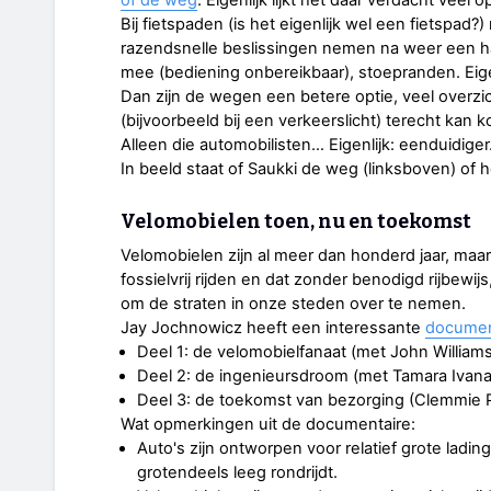
of de weg
. Eigenlijk lijkt het daar verdacht veel 
Bij fietspaden (is het eigenlijk wel een fietspad
razendsnelle beslissingen nemen na weer een ha
mee (bediening onbereikbaar), stoepranden. Ei
Dan zijn de wegen een betere optie, veel overzich
(bijvoorbeeld bij een verkeerslicht) terecht kan
Alleen die automobilisten… Eigenlijk: eenduidiger
In beeld staat of Saukki de weg (linksboven) of 
Velomobielen toen, nu en toekomst
Velomobielen zijn al meer dan honderd jaar, maar
fossielvrij rijden en dat zonder benodigd rijbewij
om de straten in onze steden over te nemen.
Jay Jochnowicz heeft een interessante
documen
Deel 1: de velomobielfanaat (met John Williams
Deel 2: de ingenieursdroom (met Tamara Ivana
Deel 3: de toekomst van bezorging (Clemmie Pin
Wat opmerkingen uit de documentaire:
Auto's zijn ontworpen voor relatief grote ladin
grotendeels leeg rondrijdt.