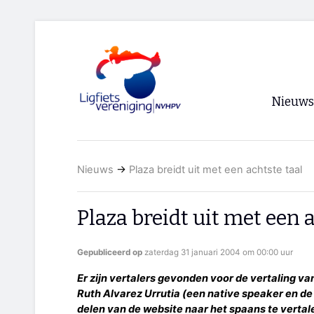
Nieuws
Voorpagi
Nieuws
→
Plaza breidt uit met een achtste taal
Archief
RSS
Plaza breidt uit met een 
Gepubliceerd op
zaterdag 31 januari 2004 om 00:00 uur
Er zijn vertalers gevonden voor de vertaling 
Ruth Alvarez Urrutia (een native speaker en d
delen van de website naar het spaans te vertal