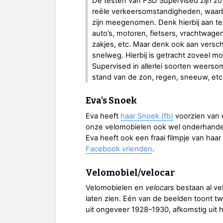
De testen van FSD Supervised zijn zo
reële verkeersomstandigheden, waarbij
zijn meegenomen. Denk hierbij aan te
auto’s, motoren, fietsers, vrachtwag
zakjes, etc. Maar denk ook aan versc
snelweg. Hierbij is getracht zoveel mo
Supervised in allerlei soorten weerso
stand van de zon, regen, sneeuw, etc
Eva's Snoek
Eva heeft
haar Snoek (fb)
voorzien van 
onze velomobielen ook wel onderhande
Eva heeft ook een fraai filmpje van h
Facebook vrienden
.
Velomobiel/velocar
Velomobielen en
velocars
bestaan al ve
laten zien. Eén van de beelden toont tw
uit ongeveer 1928–1930, afkomstig uit h