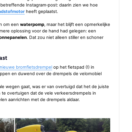
de betreffende Instagram‑post: daarin zien we hoe
ndstofmotor
heeft geplaatst.
aan om een
waterpomp
, maar het blijft een opmerkelijke
mere oplossing voor de hand had gelegen: een
onnepanelen
. Dat zou niet alleen stiller en schoner
ast
rnieuwe bromfietsdrempel
op het fietspad (!) in
tappen en duwend over de drempels de velomobiel
le wegen gaat, was er van overtuigd dat het de juiste
n te overtuigen dat de vele verkeersdrempels in
en aanrichten met de drempels aldaar.