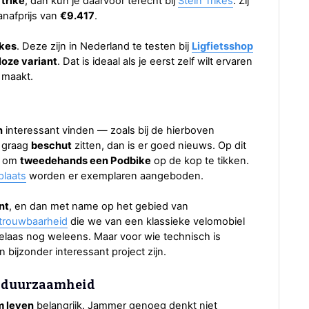
 trike
, dan kun je daarvoor terecht bij
Stein Trikes
. Zij
nafprijs van
€9.417
.
ikes
. Deze zijn in Nederland te testen bij
Ligfietsshop
loze variant
. Dat is ideaal als je eerst zelf wilt ervaren
e maakt.
n
interessant vinden — zoals bij de hierboven
h graag
beschut
zitten, dan is er goed nieuws. Op dit
s om
tweedehands een Podbike
op de kop te tikken.
plaats
worden er exemplaren aangeboden.
nt
, en dan met name op het gebied van
trouwbaarheid
die we van een klassieke velomobiel
helaas nog weleens. Maar voor wie technisch is
 bijzonder interessant project zijn.
t duurzaamheid
m leven
belangrijk. Jammer genoeg denkt niet