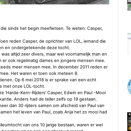
s die sinds het begin meefietsen. Te weten: Casper,
 Toen reden Casper, de oprichter van LOL, iemand die
en en ondergetekende deze tocht.
was altijd zeer divers, maar wel voornamelijk man en
den er ook regelmatig dames en jongere mensen mee.
r steeds meer mensen mee. In december 2011 reden er
mee. Het waren er toen ook meteen 8.
 tienen. Op 6 mei 2018 is er sprake van een echt
ee met onze LOL-tocht.
ze 'Harde-Kern-Rijders' Casper, Edwin en Paul -Mooi
vakantie. Anders had de teller zelfs op 19 gestaan.
er dan 30 rijders samen om afscheid van Paul van
amen het leven van Paul, zoals Anja het zo mooi had
bileumtocht van ons 10 jarige bestaan, waren er wel