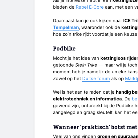
Als je interesse hebt in een
kettingloze
bieden de
Rebel E‑Core
aan, met een va
Daarnaast kun je ook kijken naar
ICE Tr
Tempelman
, waaronder ook de
ketting
hoe zo’n trike rijdt voordat je een keuz
Podbike
Mocht je het idee van
kettingloos rijde
getoonde
Stein Trike
— maar wil je toc
moment heb je namelijk de unieke kan
Zowel op het
Duitse forum
als op
Markt
Wel is het aan te raden dat je
handig be
elektrotechniek en informatica
. De
be
gewend zijn, ontbreekt bij de Podbike 
aangelegd en graag sleutelt, kan het een
Wanneer ‘praktisch’ botst me
Veel van ons vinden
groen en duurzaa