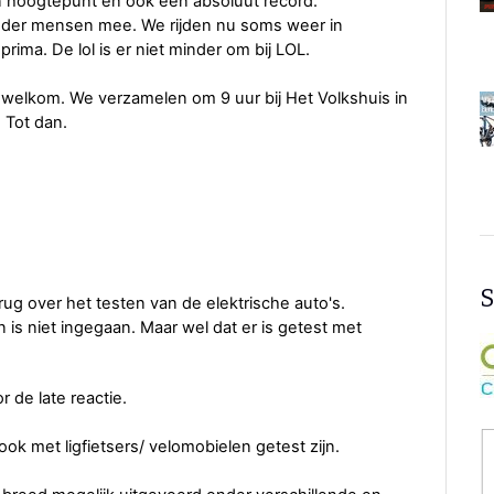
en hoogtepunt en ook een absoluut record.
minder mensen mee. We rijden nu soms weer in
rima. De lol is er niet minder om bij LOL.
e welkom. We verzamelen om 9 uur bij Het Volkshuis in
 Tot dan.
S
g over het testen van de elektrische auto's.
n is niet ingegaan. Maar wel dat er is getest met
 de late reactie.
ook met ligfietsers/ velomobielen getest zijn.