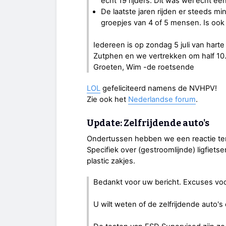
echt 19 rijders. Dit was wel echt e
De laatste jaren rijden er steeds 
groepjes van 4 of 5 mensen. Is ook p
Iedereen is op zondag 5 juli van hart
Zutphen en we vertrekken om half 10.
Groeten, Wim -de roetsende
LOL
gefeliciteerd namens de NVHPV!
Zie ook het
Nederlandse forum
.
Update: Zelfrijdende auto's
Ondertussen hebben we een reactie teru
Specifiek over (gestroomlijnde) ligfietse
plastic zakjes.
Bedankt voor uw bericht. Excuses voor
U wilt weten of de zelfrijdende auto's 