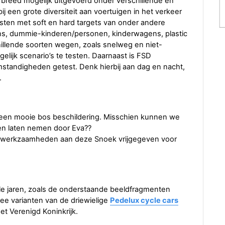
 breed mogelijk uitgevoerd onder verschillende en
 een grote diversiteit aan voertuigen in het verkeer
sten met soft en hard targets van onder andere
ens, dummie-kinderen/personen, kinderwagens, plastic
hillende soorten wegen, zoals snelweg en niet-
gelijk scenario’s te testen. Daarnaast is FSD
mstandigheden getest. Denk hierbij aan dag en nacht,
.
een mooie bos beschildering. Misschien kunnen we
n laten nemen door Eva??
aar werkzaamheden aan deze Snoek vrijgegeven voor
le jaren, zoals de onderstaande beeldfragmenten
ee varianten van de driewielige
Pedelux cycle cars
et Verenigd Koninkrijk.