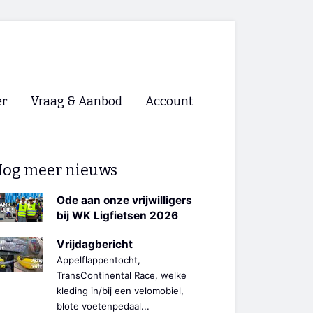
er
Vraag & Aanbod
Account
Inloggen
og meer nieuws
Registreren
ng NVHPV
Ode aan onze vrijwilligers
bij WK Ligfietsen 2026
nigingen
Vrijdagbericht
Appelflappentocht,
ino 🡺
TransContinental Race, welke
kleding in/bij een velomobiel,
s.nl 🡺
blote voetenpedaal...