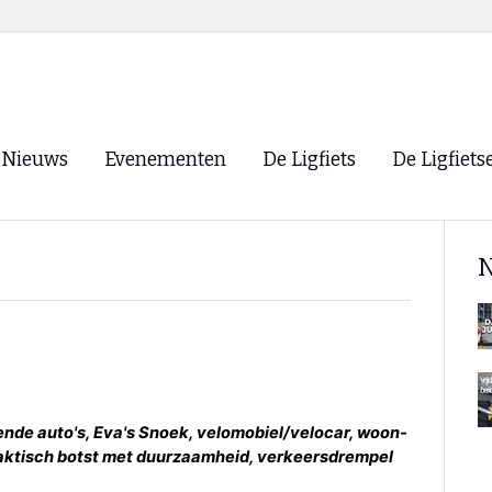
Nieuws
Evenementen
De Ligfiets
De Ligfiets
Voorpagina
Evenementen
Fietsen
Overzicht
N
Archief
Winkels
WK Ligfietsen 2026
Ligfietsvereningi
RSS
Lokale Fietsvere
Paastreffen
CycleVision
EHPVA & EuSup
jdende auto's, Eva's Snoek, velomobiel/velocar, woon-
raktisch botst met duurzaamheid, verkeersdrempel
Oliebollentocht
Forum ligfietser