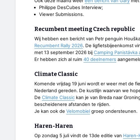
Ook deze maand weer
een bericht van Gary
met 
Philippe DesCubes Interview;
Viewer Submissions.
Recumbent meeting Czech republic
Wij hebben een bericht van Petr penguin Houšk
Recumbent Rally 2026
. De ligfietsbijeenkomst vi
met 13 september 2026 bij
Camping Panistávka 
Er hebben zich al ruim
40 deelnemers
aangemeld!
Climate Classic
Komende vrijdag 19 juni wordt er weer met de fiet
Nederland gereden. De kustlijn waarvan we hopen
De
Climate Classic
kan je van Breda naar Groning
bescheidenere afstanden te rijden.
Je kan ook de
Velomobiel
groep ondersteunen.
Haren-Haren
Op zondag 5 juli vindt de 13de editie van
Haren-