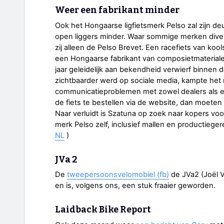
Weer een fabrikant minder
Ook het Hongaarse ligfietsmerk Pelso zal zijn de
open liggers minder. Waar sommige merken div
zij alleen de Pelso Brevet. Een racefiets van koo
een Hongaarse fabrikant van composietmaterial
jaar geleidelijk aan bekendheid verwierf binnen
zichtbaarder werd op sociale media, kampte he
communicatieproblemen met zowel dealers als ei
de fiets te bestellen via de website, dan moeten w
Naar verluidt is Szatuna op zoek naar kopers vo
merk Pelso zelf, inclusief mallen en productie
NL
)
JVa 2
De
tweepersoonsvelomobiel (fb)
de JVa2 (Joël V
en is, volgens ons, een stuk fraaier geworden.
Laidback Bike Report