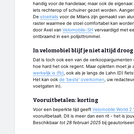
handig voor de handelaar, maar ook de eigenaar. A
iets rechterop of schuiner gezet worden. Aangen
De
stoelrails
voor de Milans zijn gemaakt van al
raster waarmee de stoel comfortabel kan worden 
door Axel van
Velomobile-SH
vervaardigd met e
ontbraamd in een polijsttrommel.
In velomobiel blijf je niet altijd droog
Dat is toch ook een van de verkoopargumenten da
hoe hard het ook regent. Maar opletten moet je al
werkelijk is (fb)
, ook als je langs de Lahn (D) fiets
Het kan ook
de 'beste' overkomen
, uw redacteu
voetgaten in).
Vooruitbetalen: korting
Voor een beperkte tijd geeft
Velomobile World 2 %
vooruitbetaalt. Dit is meer dan een rit - het is
Beschikbaar
tot 28 februari 2025
bij geautoriseer