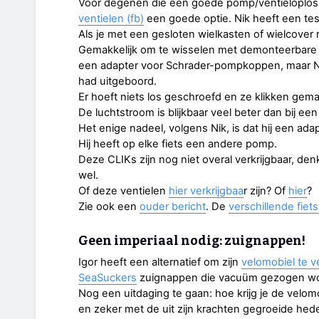
Voor degenen die een goede pomp/ventieloplossi
ventielen (fb)
een goede optie. Nik heeft een te
Als je met een gesloten wielkasten of wielcover rij
Gemakkelijk om te wisselen met demonteerbare 
een adapter voor Schrader-pompkoppen, maar Nik 
had uitgeboord.
Er hoeft niets los geschroefd en ze klikken gemak
De luchtstroom is blijkbaar veel beter dan bij ee
Het enige nadeel, volgens Nik, is dat hij een ada
Hij heeft op elke fiets een andere pomp.
Deze CLIKs zijn nog niet overal verkrijgbaar, de
wel.
Of deze ventielen
hier verkrijgbaa
r zijn? Of
hier
?
Zie ook een
ouder bericht
. De
verschillende fiet
Geen imperiaal nodig: zuignappen!
Igor heeft een alternatief om zijn
velomobiel te v
SeaSuckers
zuignappen die vacuüm gezogen wo
Nog een uitdaging te gaan: hoe krijg je de velo
en zeker met de uit zijn krachten gegroeide hed