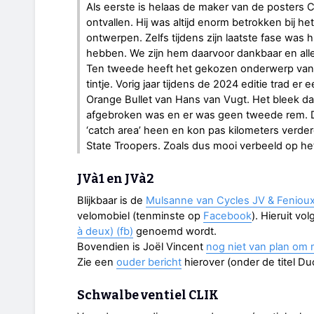
Als eerste is helaas de maker van de posters C
ontvallen. Hij was altijd enorm betrokken bij 
ontwerpen. Zelfs tijdens zijn laatste fase was h
hebben. We zijn hem daarvoor dankbaar en all
Ten tweede heeft het gekozen onderwerp van 
tintje. Vorig jaar tijdens de 2024 editie trad
Orange Bullet van Hans van Vugt. Het bleek d
afgebroken was en er was geen tweede rem. D
‘catch area’ heen en kon pas kilometers verder
State Troopers. Zoals dus mooi verbeeld op he
JVà1 en JVà2
Blijkbaar is de
Mulsanne van Cycles JV & Feniou
velomobiel (tenminste op
Facebook
). Hieruit v
à deux) (fb)
genoemd wordt.
Bovendien is Joël Vincent
nog niet van plan om 
Zie een
ouder bericht
hierover (onder de titel D
Schwalbe ventiel CLIK