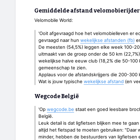
Gemiddelde afstand velomobierijder
Velomobile World:
'Ooit afgevraagd hoe het velomobielleven er ec
gevraagd naar hun
wekelijkse afstanden (fb)
en
De meesten (54,5%) leggen elke week 100-200 k
uitmaakt van de groep onder de 50 km (22,7%) d
wekelijkse halve eeuw club (18,2% die 50-100 
gemeenschap te zien.
Applaus voor de afstandskrijgers die 200-300 
Wat is jouw typische
wekelijkse afstand
(en vee
Wegcode België
'Op
wegcode.be
staat een goed leesbare broch
België.
Leuk detail is dat ligfietsen blijken mee te ga
altijd het fietspad te moeten gebruiken: "Daar 
minder, hebben de bestuurders van ligfietsen