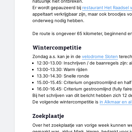
natuurlijk niet ontbreken.
Er wordt gepauzeerd bij
restaurant Het Raadsel
appeltaart verkrijgbaar zijn, maar ook broodjes
onderweg nodig hebben.
De route is ongeveer 65 kilometer, beginnend e
Wintercompetitie
Zondag a.s. kan je in de
velodrome Sloten
terech
12:30-13.00: Inschrijven / de baanregels zijn:
13:00-13.30: Warm rijden
13.30-14.30: Snelle ronde
15.00-15.45: Criterium ongestroomlijnd en half 
16.00-16.45: Criterium gestroomlijnd (fully fair
Bij het schrijven van dit bericht hebben zich 12
De volgende wintercompetitie is
in Alkmaar en al
Zoekplaatje
Over het zoekplaatje van vorige week kunnen we 
gemaakt was, aldus Mark. Heren, bedankt voor j