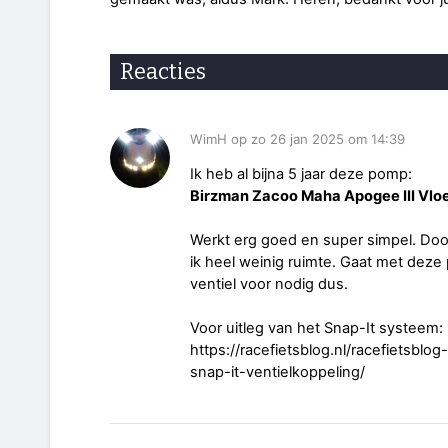
Reacties
WimH op zo 26 jan 2025 om 14:39
Ik heb al bijna 5 jaar deze pomp:
Birzman Zacoo Maha Apogee III Vlo
Werkt erg goed en super simpel. Doo
ik heel weinig ruimte. Gaat met dez
ventiel voor nodig dus.
Voor uitleg van het Snap-It systeem:
https://racefietsblog.nl/racefietsb
snap-it-ventielkoppeling/