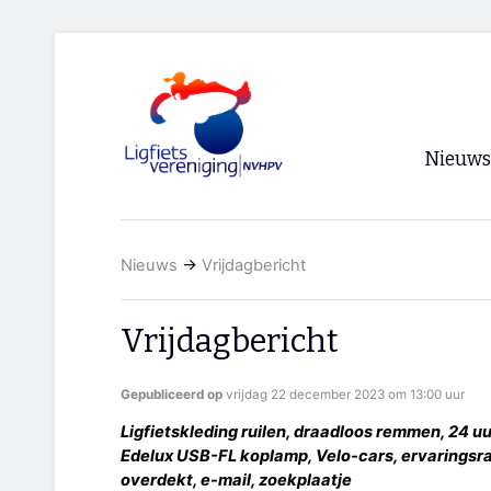
Nieuws
Voorpagi
Nieuws
→
Vrijdagbericht
Archief
RSS
Vrijdagbericht
Gepubliceerd op
vrijdag 22 december 2023 om 13:00 uur
Ligfietskleding ruilen, draadloos remmen, 24 u
Edelux USB-FL koplamp, Velo-cars, ervaringsr
overdekt, e-mail, zoekplaatje