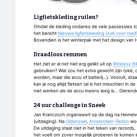
Ligfietskleding ruilen?
Omdat de kleding ondanks de vele passessies toc
het bericht
Nieuwe ligfietskleding (ook voor roeif
Bovendien is het winterpak met het design van H
Draadloos remmen
Het ziet er al net niet erg gelikt uit op
Wireless B
gebruiken? Wat zou het extra gewicht zijn (oké, 
worden, maar die accu of batterij…). Vooruit, dra
kan je nog altijd fietsen (al is het misschien in 
niet werken als de accu ineens leeg is… Gierend
24 uur challenge in Sneek
Jan Kranczoch organiseert op de dag na Hemelv
(uitdaging). Na
Oldenzaal
,
Amsterdam-Sloten
wor
De uitdaging staat niet in het teken van records,
het voelt om zover mogelijk proberen te komen 