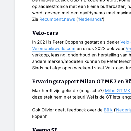
oplaadelektronica met een kleine bufferbatterij
wordt gevoed met een naafdynamo (met maximaa
Zie
Recumbent.news
('
Nederlands
').
Velo-cars
In 2021 is Peter Coppens gestart als dealer
Velo
Velomobileworld.com
en sinds 2022 ook voor
Ve
verkoop, leasing, onderhoud en herstelling van
andere merken/modellen kunnen bij Peter terecht
Sinds het afgelopen weekend staat Velo-cars t
Ervaringsrapport Milan GT MK7 en B
Max heeft zijn geliefde (magische?)
Milan GT MK
deze stelt hem niet teleur! Wel is de GT iets lan
Ook Olivier geeft feedback over de
Bülk
('
Nederl
kopen!'
Veemo SE