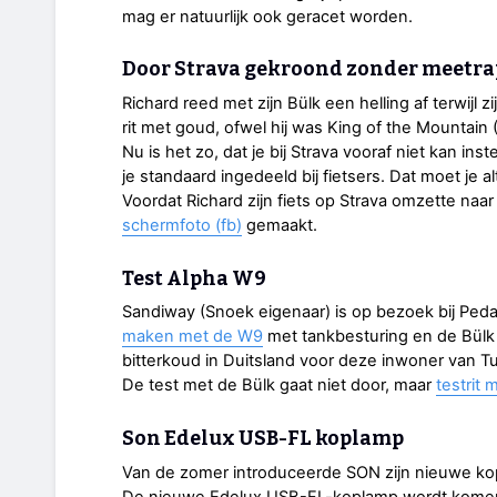
mag er natuurlijk ook geracet worden.
Door Strava gekroond zonder meetr
Richard reed met zijn Bülk een helling af terwijl z
rit met goud, ofwel hij was King of the Mountain
Nu is het zo, dat je bij Strava vooraf niet kan ins
je standaard ingedeeld bij fietsers. Dat moet je al
Voordat Richard zijn fiets op Strava omzette naar
schermfoto (fb)
gemaakt.
Test Alpha W9
Sandiway (Snoek eigenaar) is op bezoek bij Peda
maken met de W9
met tankbesturing en de Bülk
bitterkoud in Duitsland voor deze inwoner van 
De test met de Bülk gaat niet door, maar
testrit
Son Edelux USB-FL koplamp
Van de zomer introduceerde SON zijn nieuwe kop
De nieuwe Edelux USB-FL-koplamp wordt komend