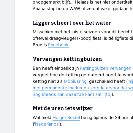
onopgemerkt blijft… Helaas is het niet ondertitelt
Ariana stapt in de WAW of ze dat vaker gedaan he
Ligger scheert over het water
Misschien niet het juiste seizoen voor dit beric
oftewel draagvleugel (-boot) fiets, is dé ligfiets 
Bron is
Facebook
.
Vervangen kettingbuizen
Ben heeft eindelijk zijn
kettingbuizen vervangen
vergeet hoe de ketting gerouteerd hoort te word
ketting niet als
Möbiusring
geschakeld heeft (
'h
met permanente marker en zorgde ervoor dat wan
nog steeds aan dezelfde kant zat.' (fb)
).
Met de uren iets wijzer
Wat hield
Holger Seidel
bezig tijdens de 24 uur r
('
Nederlands
').