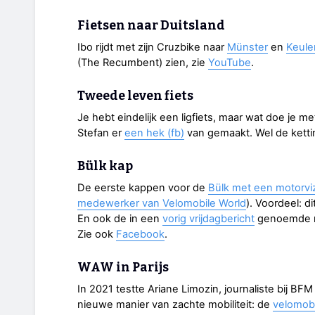
Fietsen naar Duitsland
Ibo rijdt met zijn Cruzbike naar
Münster
en
Keule
(The Recumbent) zien, zie
YouTube
.
Tweede leven fiets
Je hebt eindelijk een ligfiets, maar wat doe je m
Stefan er
een hek (fb)
van gemaakt. Wel de ketti
Bülk kap
De eerste kappen voor de
Bülk met een motorviz
medewerker van Velomobile World
). Voordeel: di
En ook de in een
vorig vrijdagbericht
genoemde ru
Zie ook
Facebook
.
WAW in Parijs
In 2021 testte Ariane Limozin, journaliste bij BF
nieuwe manier van zachte mobiliteit: de
velomobi