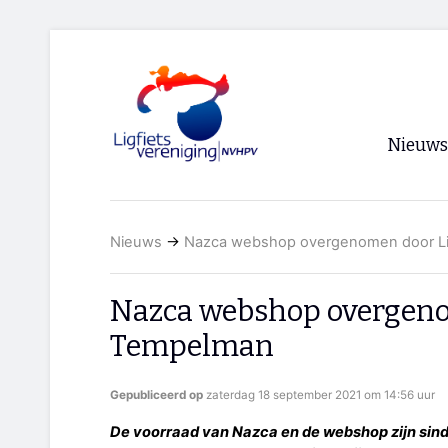
Nieuws
Voorpagi
Nieuws
→
Nazca webshop overgenomen door Li
Archief
RSS
Nazca webshop overgeno
Tempelman
Gepubliceerd op
zaterdag 18 september 2021 om 14:56 uur
De voorraad van Nazca en de webshop zijn sin