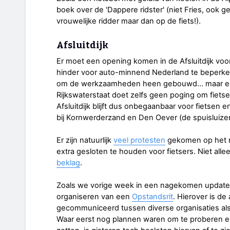
boek over de 'Dappere ridster' (niet Fries, ook g
vrouwelijke ridder maar dan op de fiets!).
Afsluitdijk
Er moet een opening komen in de Afsluitdijk voo
hinder voor auto-minnend Nederland te beperke
om de werkzaamheden heen gebouwd... maar een 
Rijkswaterstaat doet zelfs geen poging om fiet
Afsluitdijk blijft dus onbegaanbaar voor fietse
bij Kornwerderzand en Den Oever (de spuisluize
Er zijn natuurlijk
veel protesten
gekomen op het ni
extra gesloten te houden voor fietsers. Niet alle
beklag
.
Zoals we vorige week in een nagekomen update 
organiseren van een
Opstandsrit
. Hierover is d
gecommuniceerd tussen diverse organisaties al
Waar eerst nog plannen waren om te proberen een