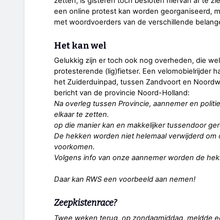
zetten, is gisteren toch besloten hiervan af te 
een online protest kan worden georganiseerd, me
met woordvoerders van de verschillende belang
Het kan wel
Gelukkig zijn er toch ook nog overheden, die we
protesterende (lig)fietser. Een velomobielrijder 
het Zuiderduinpad, tussen Zandvoort en Noordwi
bericht van de provincie Noord-Holland:
Na overleg tussen Provincie, aannemer en politie
elkaar te zetten.
op die manier kan en makkelijker tussendoor ger
De hekken worden niet helemaal verwijderd om on
voorkomen.
Volgens info van onze aannemer worden de hekke
Daar kan RWS een voorbeeld aan nemen!
Zeepkistenrace?
Twee weken terug, op zondagmiddag, meldde een g