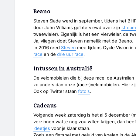
Beano
Steven Slade werd in september, tijdens het B
door John Williams geïnterviewd over zijn
stream
tweewieler). Eigenlijk is het een vierwieler, de t
Ja, vliegen doet Steven namelijk met de Beano.
In 2016 reed
Steven
mee tijdens Cycle Vision in
race
en de
drie uur race
.
Intussen in Australië
De velomobielen die bij deze race, de Australian I
zo anders dan onze (race-)velomobielen. Hier zi
Ook op Twitter staan
foto's
.
Cadeaus
Volgende week zaterdag is het al 5 december (ma
verzinnen wat je nog zou willen krijgen, dan he
ideetjes
voor je klaar staan.
Zoals een fietsbel met geluid van koeien in de A