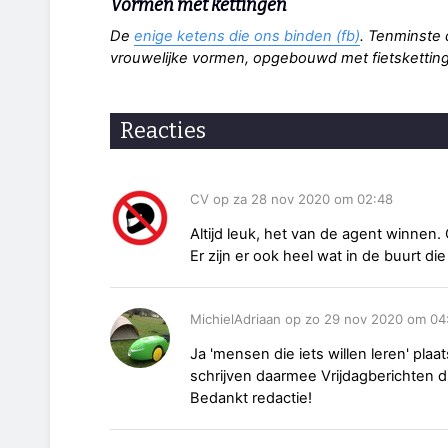
Vormen met kettingen
De
enige ketens die ons binden (fb)
. Tenminste 
vrouwelijke vormen, opgebouwd met fietskettin
Reacties
CV op za 28 nov 2020 om 02:48
Altijd leuk, het van de agent winnen
Er zijn er ook heel wat in de buurt 
MichielAdriaan op zo 29 nov 2020 om 04
Ja 'mensen die iets willen leren' plaat
schrijven daarmee Vrijdagberichten die
Bedankt redactie!