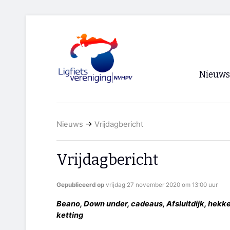
Nieuws
Voorpagi
Nieuws
→
Vrijdagbericht
Archief
RSS
Vrijdagbericht
Gepubliceerd op
vrijdag 27 november 2020 om 13:00 uur
Beano, Down under, cadeaus, Afsluitdijk, hekken, p
ketting