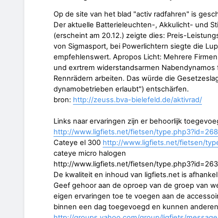
Op de site van het blad "activ radfahren" is ges
Der aktuelle Batterieleuchten-, Akkulicht- und S
(erscheint am 20.12.) zeigte dies: Preis-Leistungs
von Sigmasport, bei Powerlichtern siegte die Lup
empfehlenswert. Apropos Licht: Mehrere Firmen 
und exrtrem widerstandsarmen Nabendynamos fü
Rennrädern arbeiten. Das würde die Gesetzeslage
dynamobetrieben erlaubt") entschärfen.
bron:
http://zeuss.bva-bielefeld.de/aktivrad/
Links naar ervaringen zijn er behoorlijk toegevoe
http://www.ligfiets.net/fietsen/type.php3?id=268
Cateye el 300
http://www.ligfiets.net/fietsen/t
cateye micro halogen
http://www.ligfiets.net/fietsen/type.php3?id=263
De kwaliteit en inhoud van ligfiets.net is afhanke
Geef gehoor aan de oproep van de groep van 
eigen ervaringen toe te voegen aan de accessoi
binnen een dag toegevoegd en kunnen anderen t
http://groups.yahoo.com/group/ligfiets/messag