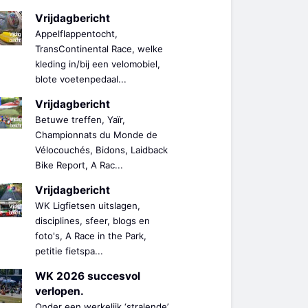
Vrijdagbericht
Appelflappentocht,
TransContinental Race, welke
kleding in/bij een velomobiel,
blote voetenpedaal...
Vrijdagbericht
Betuwe treffen, Yaïr,
Championnats du Monde de
Vélocouchés, Bidons, Laidback
Bike Report, A Rac...
Vrijdagbericht
WK Ligfietsen uitslagen,
disciplines, sfeer, blogs en
foto's, A Race in the Park,
petitie fietspa...
WK 2026 succesvol
verlopen.
Onder een werkelijk ‘stralende’