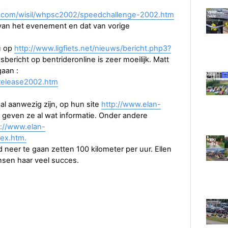
s.com/wisil/whpsc2002/speedchallenge-2002.htm
van het evenement en dat van vorige
 u op
http://www.ligfiets.net/nieuws/bericht.php3?
sbericht op bentrideronline is zeer moeilijk. Matt
gaan :
Release2002.htm
l aanwezig zijn, op hun site
http://www.elan-
geven ze al wat informatie. Onder andere
p://www.elan-
dex.htm.
 neer te gaan zetten 100 kilometer per uur. Ellen
ensen haar veel succes.