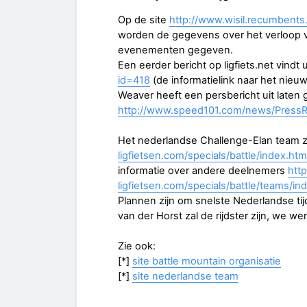
Op de site
http://www.wisil.recumbent
worden de gegevens over het verloop 
evenementen gegeven.
Een eerder bericht op ligfiets.net vindt
id=418
(de informatielink naar het nieuw
Weaver heeft een persbericht uit laten 
http://www.speed101.com/news/Press
Het nederlandse Challenge-Elan team za
ligfietsen.com/specials/battle/index.htm
informatie over andere deelnemers
htt
ligfietsen.com/specials/battle/teams/in
Plannen zijn om snelste Nederlandse tijd
van der Horst zal de rijdster zijn, we w
Zie ook:
[*]
site battle mountain organisatie
[*]
site nederlandse team