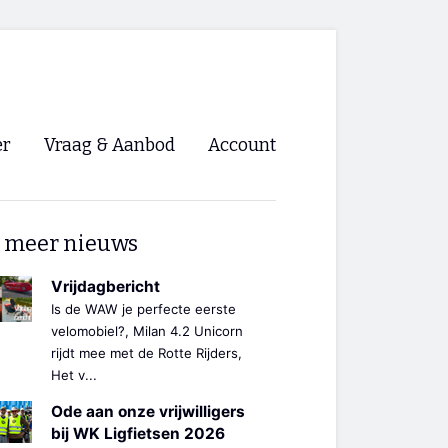
er
Vraag & Aanbod
Account
Inloggen
 meer nieuws
Registreren
ng NVHPV
Vrijdagbericht
Is de WAW je perfecte eerste
nigingen
velomobiel?, Milan 4.2 Unicorn
rijdt mee met de Rotte Rijders,
Het v...
ino 🡺
Ode aan onze vrijwilligers
s.nl 🡺
bij WK Ligfietsen 2026