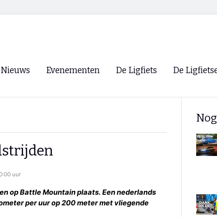
Nieuws
Evenementen
De Ligfiets
De Ligfiets
Voorpagina
Evenementen
Fietsen
Overzicht
Nog
Archief
Winkels
WK Ligfietsen 2026
Ligfietsvereningi
RSS
strijden
Lokale Fietsvere
Paastreffen
0:00 uur
CycleVision
EHPVA & EuSup
en op Battle Mountain plaats. Een nederlands
lometer per uur op 200 meter met vliegende
Oliebollentocht
Forum ligfietser