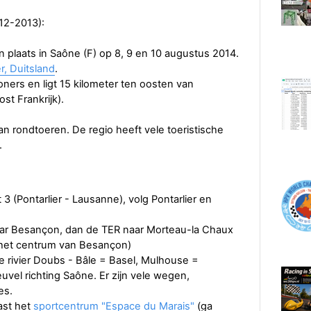
-12-2013):
 plaats in Saône (F) op 8, 9 en 10 augustus 2014.
r, Duitsland
.
ners en ligt 15 kilometer ten oosten van
t Frankrijk).
n rondtoeren. De regio heeft vele toeristische
.
 3 (Pontarlier - Lausanne), volg Pontarlier en
ar Besançon, dan de TER naar Morteau-la Chaux
 het centrum van Besançon)
e rivier Doubs - Bâle = Basel, Mulhouse =
el richting Saône. Er zijn vele wegen,
es.
ast het
sportcentrum "Espace du Marais"
(ga