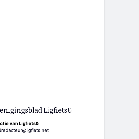
enigingsblad Ligfiets&
tie van Ligfiets&
redacteur@ligfiets.net