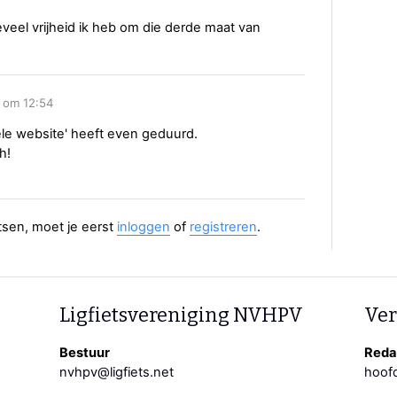
veel vrijheid ik heb om die derde maat van
 om 12:54
ële website' heeft even geduurd.
h!
aatsen, moet je eerst
inloggen
of
registreren
.
Ligfietsvereniging NVHPV
Ver
Bestuur
Redac
nvhpv@ligfiets.net
hoofd