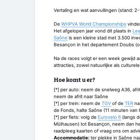
Vertaling en wat aanvullingen (stand: 2
De
WHPVA World Championships
vinden
Het afgelopen jaar vond dit plaats in
Lee
Saône
is een kleine stad met 3.500 inwo
Besançon in het departement Doubs (oos
Na de races volgt er een week gewijd aa
attracties, zowel natuurlijke als culturele
Hoe komt u er?
[*] per auto: neem de snelweg A36, afrit
neem de afrit naar Saône
[*] per trein: neem de
TGV
of de
TER
na
de Fonds, halte Saône (11 minuten van
[*] per fiets: volg de
Eurovelo 6
(langs d
Mülhausen) tot Besançon, neem dan heuv
raadpleeg kaarten of vraag ons om advi
Accommodatie:
ter plekke in Saône na