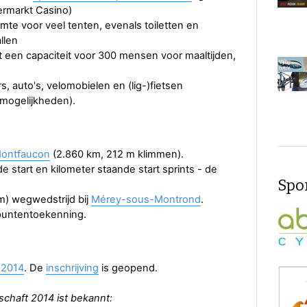
ermarkt Casino)
imte voor veel tenten, evenals toiletten en
llen
 een capaciteit voor 300 mensen voor maaltijden,
, auto's, velomobielen en (lig-)fietsen
 mogelijkheden).
ontfaucon
(2.860 km, 212 m klimmen).
 start en kilometer staande start sprints - de
Spon
m) wegwedstrijd bij
Mérey-sous-Montrond
.
 puntentoekenning.
2014
. De
inschrijving
is geopend.
schaft 2014 ist bekannt: