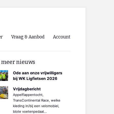
er
Vraag & Aanbod
Account
Inloggen
 meer nieuws
Registreren
ng NVHPV
Ode aan onze vrijwilligers
bij WK Ligfietsen 2026
nigingen
Vrijdagbericht
Appelflappentocht,
ino 🡺
TransContinental Race, welke
kleding in/bij een velomobiel,
s.nl 🡺
blote voetenpedaal...