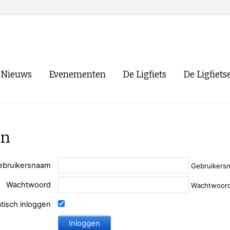
Nieuws
Evenementen
De Ligfiets
De Ligfiets
Voorpagina
Evenementen
Fietsen
Overzicht
Archief
Winkels
en
WK Ligfietsen 2026
Ligfietsvereningi
RSS
Lokale Fietsvere
ebruikersnaam
Gebruikers
Paastreffen
Wachtwoord
Wachtwoord
CycleVision
EHPVA & EuSup
tisch inloggen
Oliebollentocht
Forum ligfietser