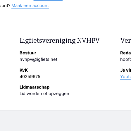
ount?
Maak een account
Ligfietsvereniging NVHPV
Ver
Bestuur
Redac
nvhpv@ligfiets.net
hoofd
KvK
Je vi
40259675
Yout
Lidmaatschap
Lid worden of opzeggen