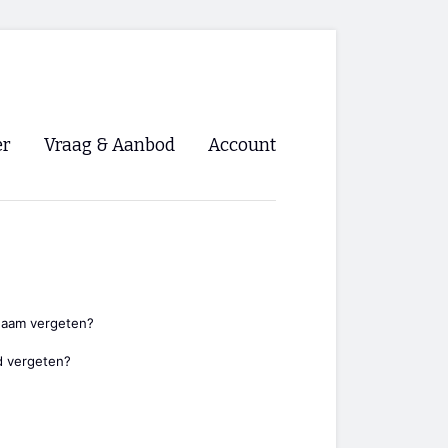
er
Vraag & Aanbod
Account
Inloggen
Registreren
ng NVHPV
nigingen
naam vergeten?
 vergeten?
ino 🡺
s.nl 🡺