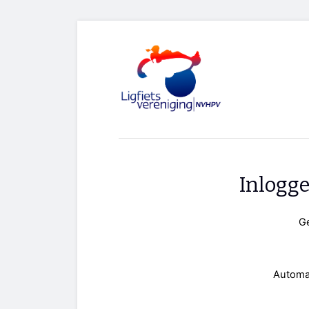
Inlogg
G
Automa