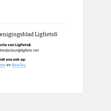
enigingsblad Ligfiets&
tie van Ligfiets&
redacteur@ligfiets.net
ndt ons ook op:
ube
en
BlueSky