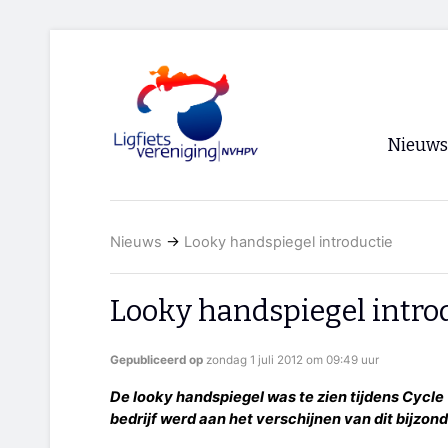
Nieuws
Voorpagi
Nieuws
→
Looky handspiegel introductie
Archief
RSS
Looky handspiegel intro
Gepubliceerd op
zondag 1 juli 2012 om 09:49 uur
De looky handspiegel was te zien tijdens Cycle
bedrijf werd aan het verschijnen van dit bijzo