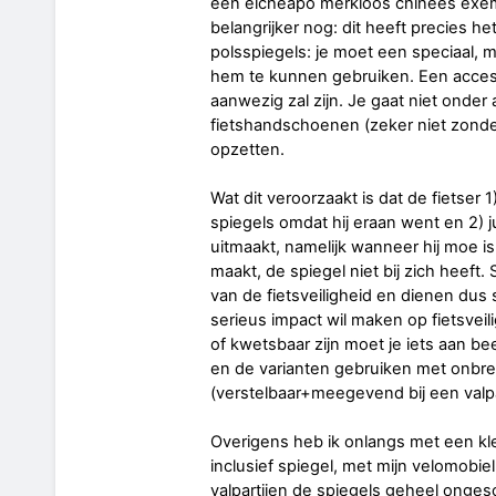
een elcheapo merkloos chinees exemp
belangrijker nog: dit heeft precies he
polsspiegels: je moet een speciaal, m
hem te kunnen gebruiken. Een accesso
aanwezig zal zijn. Je gaat niet onde
fietshandschoenen (zeker niet zonde
opzetten.
Wat dit veroorzaakt is dat de fietser
spiegels omdat hij eraan went en 2) j
uitmaakt, namelijk wanneer hij moe is
maakt, de spiegel niet bij zich heeft.
van de fietsveiligheid en dienen dus s
serieus impact wil maken op fietsveilig
of kwetsbaar zijn moet je iets aan
en de varianten gebruiken met onbre
(verstelbaar+meegevend bij een valpar
Overigens heb ik onlangs met een kl
inclusief spiegel, met mijn velomobiel
valpartijen de spiegels geheel onge