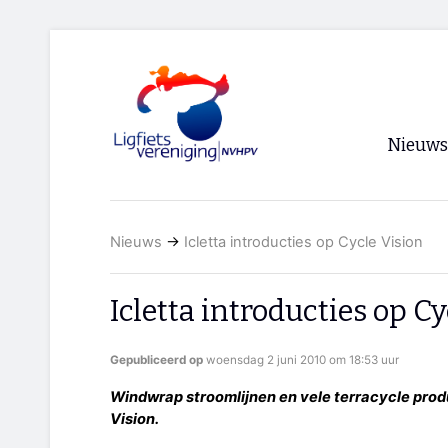
Nieuws
Voorpagi
Nieuws
→
Icletta introducties op Cycle Vision
Archief
RSS
Icletta introducties op Cy
Gepubliceerd op
woensdag 2 juni 2010 om 18:53 uur
Windwrap stroomlijnen en vele terracycle pro
Vision.