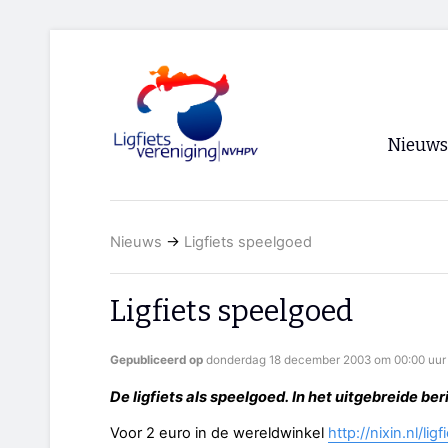
Nieuws
Voorpagi
Nieuws
→
Ligfiets speelgoed
Archief
RSS
Ligfiets speelgoed
Gepubliceerd op
donderdag 18 december 2003 om 00:00 uur
De ligfiets als speelgoed. In het uitgebreide be
Voor 2 euro in de wereldwinkel
http://nixin.nl/li