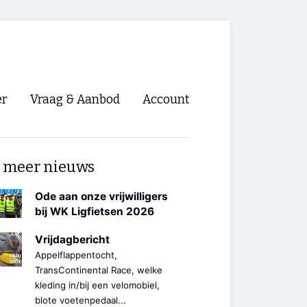
er
Vraag & Aanbod
Account
Inloggen
 meer nieuws
Registreren
ng NVHPV
Ode aan onze vrijwilligers
bij WK Ligfietsen 2026
nigingen
Vrijdagbericht
Appelflappentocht,
ino 🡺
TransContinental Race, welke
kleding in/bij een velomobiel,
s.nl 🡺
blote voetenpedaal...