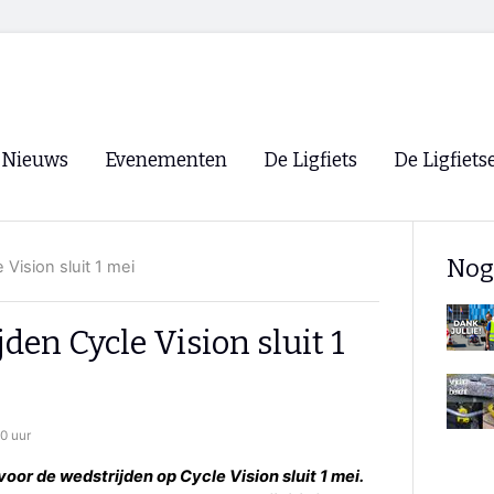
Nieuws
Evenementen
De Ligfiets
De Ligfiets
Voorpagina
Evenementen
Fietsen
Overzicht
Nog
 Vision sluit 1 mei
Archief
Winkels
WK Ligfietsen 2026
Ligfietsvereningi
RSS
den Cycle Vision sluit 1
Lokale Fietsvere
Paastreffen
CycleVision
EHPVA & EuSup
0 uur
Oliebollentocht
Forum ligfietser
 voor de wedstrijden op Cycle Vision sluit 1 mei.