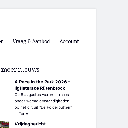
er
Vraag & Aanbod
Account
Inloggen
 meer nieuws
Registreren
ng NVHPV
A Race in the Park 2026 -
ligfietsrace Rütenbrock
nigingen
Op 8 augustus waren er races
onder warme omstandigheden
op het circuit "De Polderputten"
ino 🡺
in Ter A...
s.nl 🡺
Vrijdagbericht