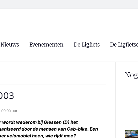
Nieuws
Evenementen
De Ligfiets
De Ligfiets
Voorpagina
Evenementen
Fietsen
Overzicht
Nog
Archief
Winkels
WK Ligfietsen 2026
Ligfietsvereningi
RSS
2003
Lokale Fietsvere
Paastreffen
 00:00 uur
CycleVision
EHPVA & EuSup
 wordt wederom bij Giessen (D) het
rganiseerd door de mensen van Cab-bike. Een
Oliebollentocht
Forum ligfietser
per velomobiel heen, wie rijdt mee?