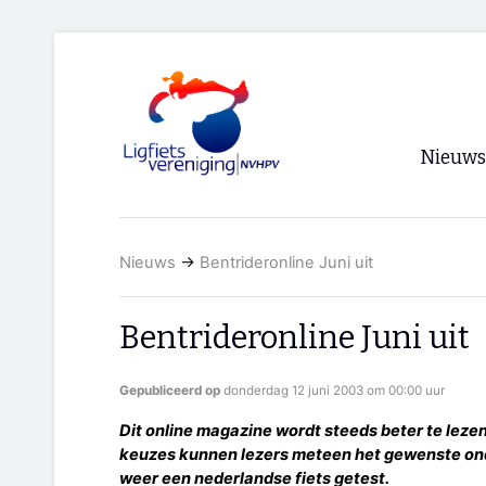
Nieuws
Voorpagi
Nieuws
→
Bentrideronline Juni uit
Archief
RSS
Bentrideronline Juni uit
Gepubliceerd op
donderdag 12 juni 2003 om 00:00 uur
Dit online magazine wordt steeds beter te leze
keuzes kunnen lezers meteen het gewenste ond
weer een nederlandse fiets getest.