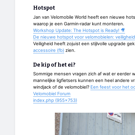
Hotspot
Jan van Velomobile World heeft een nieuwe hot
waarop je een Garmin‑radar kunt monteren.
Workshop Update: The Hotspot is Ready! 🎥
De nieuwe hotspot voor velomobielen: veiligheid 
Veiligheid heeft zojuist een stijlvolle upgrade g
accessoire (fb)
zien.
De kip of het ei?
Sommige mensen vragen zich af wat er eerder was
mannelijke ligfietsers kunnen een heel andere vra
windjack of de velomobiel?
Een feest voor het oo
Velomobiel Forum
index.php (955×753)