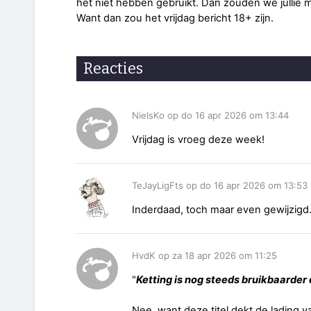
het niet hebben gebruikt. Dan zouden we jullie mo
Want dan zou het vrijdag bericht 18+ zijn.
Reacties
NielsKo op do 16 apr 2026 om 13:44
Vrijdag is vroeg deze week!
TeJayLigFts op do 16 apr 2026 om 13:53
Inderdaad, toch maar even gewijzigd
HvdK op za 18 apr 2026 om 11:25
"
Ketting is nog steeds bruikbaarder
Nee, want deze titel dekt de lading van