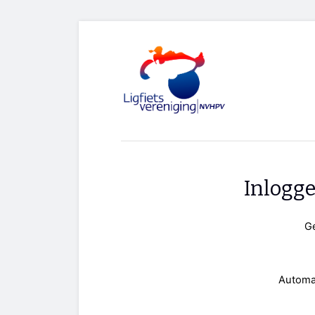
Inlogg
G
Automa