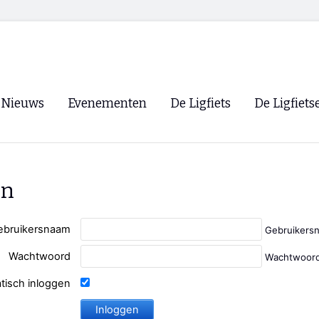
Nieuws
Evenementen
De Ligfiets
De Ligfiets
Voorpagina
Evenementen
Fietsen
Overzicht
Archief
Winkels
en
WK Ligfietsen 2026
Ligfietsvereningi
RSS
Lokale Fietsvere
ebruikersnaam
Gebruikers
Paastreffen
Wachtwoord
Wachtwoord
CycleVision
EHPVA & EuSup
tisch inloggen
Oliebollentocht
Forum ligfietser