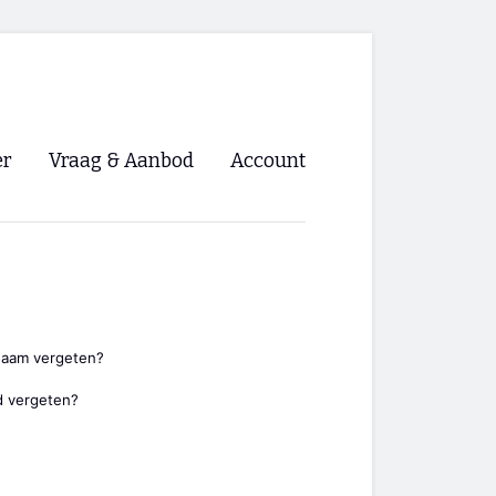
er
Vraag & Aanbod
Account
Inloggen
Registreren
ng NVHPV
nigingen
naam vergeten?
 vergeten?
ino 🡺
s.nl 🡺