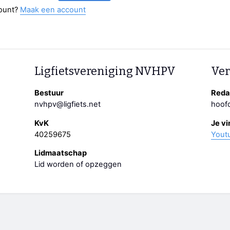
ount?
Maak een account
Ligfietsvereniging NVHPV
Ver
Bestuur
Redac
nvhpv@ligfiets.net
hoofd
KvK
Je vi
40259675
Yout
Lidmaatschap
Lid worden of opzeggen