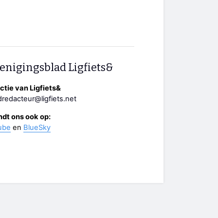
enigingsblad Ligfiets&
tie van Ligfiets&
redacteur@ligfiets.net
ndt ons ook op:
ube
en
BlueSky