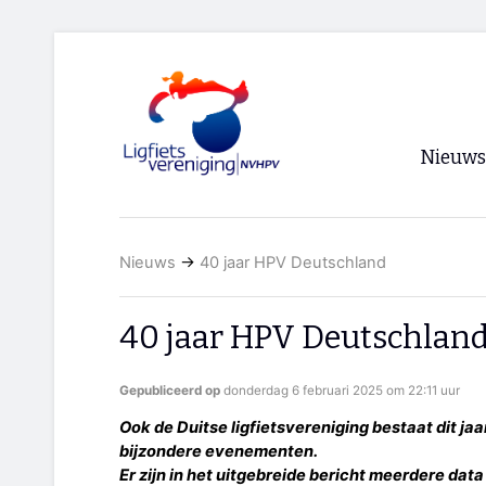
Nieuws
Voorpagi
Nieuws
→
40 jaar HPV Deutschland
Archief
RSS
40 jaar HPV Deutschlan
Gepubliceerd op
donderdag 6 februari 2025 om 22:11 uur
Ook de Duitse ligfietsvereniging bestaat dit jaar
bijzondere evenementen.
Er zijn in het uitgebreide bericht meerdere dat