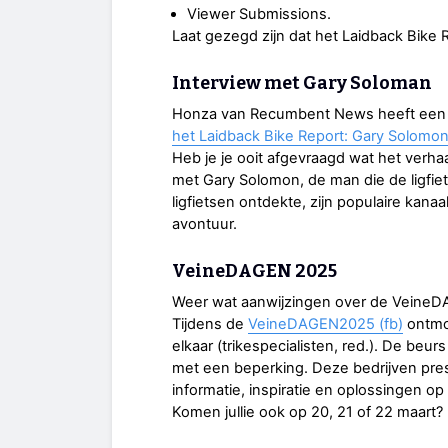
Viewer Submissions.
Laat gezegd zijn dat het Laidback Bike R
Interview met Gary Soloman
Honza van Recumbent News heeft een 
het Laidback Bike Report: Gary Solomo
Heb je je ooit afgevraagd wat het verha
met Gary Solomon, de man die de ligfiets
ligfietsen ontdekte, zijn populaire kana
avontuur.
VeineDAGEN 2025
Weer wat aanwijzingen over de Veine
Tijdens de
VeineDAGEN2025 (fb)
ontmoe
elkaar (trikespecialisten, red.). De be
met een beperking. Deze bedrijven prese
informatie, inspiratie en oplossingen op
Komen jullie ook op 20, 21 of 22 maart?