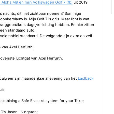
jn Alpha M9 en mijn Volkswagen Golf 7 (fb)
uit 2019
's nachts, dit niet zichtbaar noemen? Sommige
kerblauw is. Mijn Golf 7 is grijs. Maar licht is wat
 weggebruikers dagrijverlichting hebben. En hier zitten
p een standaard auto.
ze velomobiel standaard. De volgende zijn extra en zelf
n van Axel Herfurth;
bovenste luchtgat van Axel Herfurth.
 alweer zijn maandelijkse aflevering van het
Laidback
iz;
ntaining a Safe E-assist system for your Trike;
BO’s Jason Livingston;