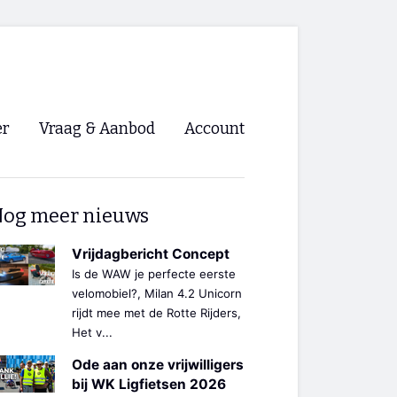
er
Vraag & Aanbod
Account
Inloggen
og meer nieuws
Registreren
ng NVHPV
Vrijdagbericht Concept
Is de WAW je perfecte eerste
nigingen
velomobiel?, Milan 4.2 Unicorn
rijdt mee met de Rotte Rijders,
Het v...
ino 🡺
Ode aan onze vrijwilligers
s.nl 🡺
bij WK Ligfietsen 2026