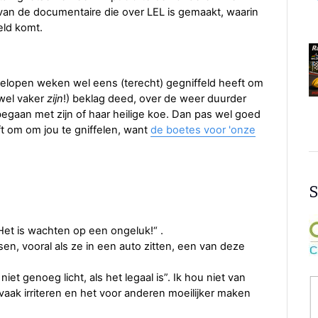
an de documentaire die over LEL is gemaakt, waarin
eld komt.
gelopen weken wel eens (terecht) gegniffeld heeft om
 wel vaker
zijn
!) beklag deed, over de weer duurder
gaan met zijn of haar heilige koe. Dan pas wel goed
t om om jou te gniffelen, want
de boetes voor 'onze
S
“Het is wachten op een ongeluk!“ .
n, vooral als ze in een auto zitten, een van deze
iet genoeg licht, als het legaal is”. Ik hou niet van
aak irriteren en het voor anderen moeilijker maken