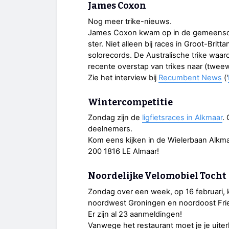
James Coxon
Nog meer trike-nieuws.
James Coxon kwam op in de gemeenscha
ster. Niet alleen bij races in Groot-Bri
solorecords. De Australische trike waarop
recente overstap van trikes naar (tweewie
Zie het interview bij
Recumbent News
('
Wintercompetitie
Zondag zijn de
ligfietsraces in Alkmaar
.
deelnemers.
Kom eens kijken in de Wielerbaan Alkm
200 1816 LE Almaar!
Noordelijke Velomobiel Tocht
Zondag over een week, op 16 februari
noordwest Groningen en noordoost Fri
Er zijn al 23 aanmeldingen!
Vanwege het restaurant moet je je uite