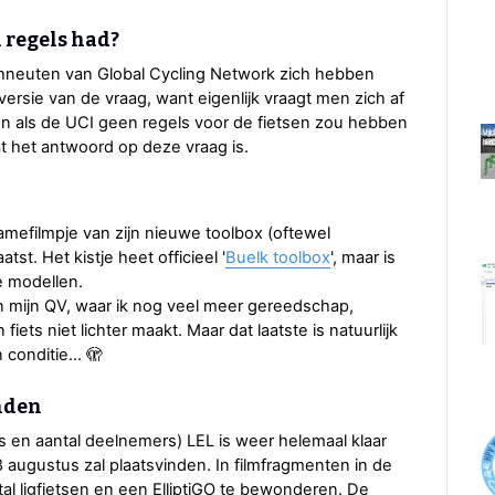
 regels had?
chneuten van Global Cycling Network zich hebben
 versie van de vraag, want eigenlijk vraagt men zich af
n als de UCI geen regels voor de fietsen zou hebben
t het antwoord op deze vraag is.
amefilmpje van zijn nieuwe toolbox (oftewel
st. Het kistje heet officieel '
Buelk toolbox
', maar is
e modellen.
 in mijn QV, waar ik nog veel meer gereedschap,
iets niet lichter maakt. Maar dat laatste is natuurlijk
 conditie... 🫣
nden
s en aantal deelnemers) LEL is weer helemaal klaar
t 8 augustus zal plaatsvinden. In filmfragmenten in de
tal ligfietsen en een ElliptiGO te bewonderen. De