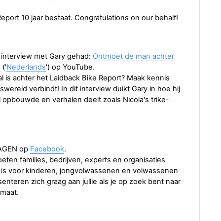
eport 10 jaar bestaat. Congratulations on our behalf!
interview met Gary gehad:
Ontmoet de man achter
n
('
Nederlands
') op YouTube.
al is achter het Laidback Bike Report? Maak kennis
wereld verbindt! In dit interview duikt Gary in hoe hij
al opbouwde en verhalen deelt zoals Nicola's trike-
DAGEN op
Facebook
.
ten families, bedrijven, experts en organisaties
urs is voor kinderen, jongvolwassenen en volwassenen
nteren zich graag aan jullie als je op zoek bent naar
 maat.