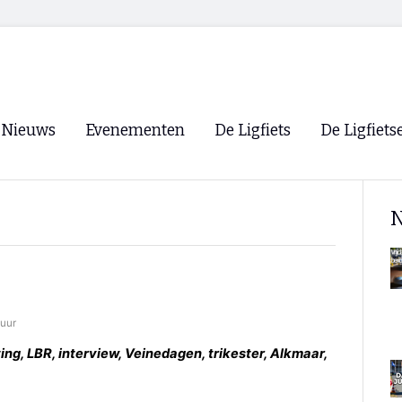
Nieuws
Evenementen
De Ligfiets
De Ligfiets
Voorpagina
Evenementen
Fietsen
Overzicht
N
Archief
Winkels
WK Ligfietsen 2026
Ligfietsvereningi
RSS
Lokale Fietsvere
Paastreffen
 uur
CycleVision
EHPVA & EuSup
ting, LBR, interview, Veinedagen, trikester, Alkmaar,
Oliebollentocht
Forum ligfietser