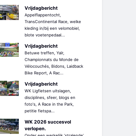
Vrijdagbericht
Appelflappentocht,
TransContinental Race, welke
kleding in/bij een velomobiel,
blote voetenpedaal...
Vrijdagbericht
Betuwe treffen, Yaïr,
Championnats du Monde de
Vélocouchés, Bidons, Laidback
Bike Report, A Rac...
Vrijdagbericht
WK Ligfietsen uitslagen,
disciplines, sfeer, blogs en
foto's, A Race in the Park,
petitie fietspa...
WK 2026 succesvol
verlopen.
Onder een werkelijk ‘stralende’