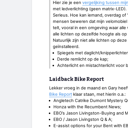
Hier zie je een
vergelijking tussen mi
met ledverlichting (geen matrix-LED).
Serieus. Hoe kan iemand, overdag of 
mensen beweren dat mijn velomobiel don
telt, vooral in een omgeving waar alle
alle lichten op dezelfde hoogte als o
Natuurlijk zijn niet alle lichten op de
geïnstalleerd.
Spiegels met daglicht/knipperlichte
Derde remlicht op de kap;
Achterlicht en mistachterlicht voor 
Laidback Bike Report
Lekker vroeg in de maand en Gary heeft
Bike Report
klaar staan, met hierin o.a.:
Angletech Catrike Dumont Mystery Qu
Honza with the Recumbent News;
EBO’s Jason Livingston-Buying and Mai
EBO / Jason Livingston Q & A;
E-assist options for your Bent with E