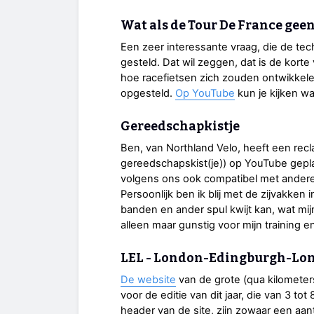
Wat als de Tour De France geen
Een zeer interessante vraag, die de te
gesteld. Dat wil zeggen, dat is de korte
hoe racefietsen zich zouden ontwikkele
opgesteld.
Op YouTube
kun je kijken wa
Gereedschapkistje
Ben, van Northland Velo, heeft een recl
gereedschapskist(je)) op YouTube geplaat
volgens ons ook compatibel met ander
Persoonlijk ben ik blij met de zijvakken
banden en ander spul kwijt kan, wat mijn f
alleen maar gunstig voor mijn training en
LEL - London-Edingburgh-Lo
De website
van de grote (qua kilometer
voor de editie van dit jaar, die van 3 to
header van de site, zijn zowaar een aan