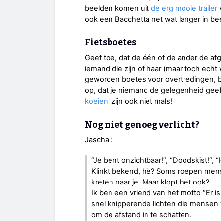
beelden komen uit
de erg mooie trailer
v
ook een Bacchetta net wat langer in be
Fietsboetes
Geef toe, dat de één of de ander de af
iemand die zijn of haar (maar toch echt
geworden boetes voor overtredingen, be
op, dat je niemand de gelegenheid geef
koeien'
zijn ook niet mals!
Nog niet genoeg verlicht?
Jascha::
“Je bent onzichtbaar!”, “Doodskist!“, 
Klinkt bekend, hè? Soms roepen mense
kreten naar je. Maar klopt het ook?
Ik ben een vriend van het motto “Er is n
snel knipperende lichten die mensen v
om de afstand in te schatten.