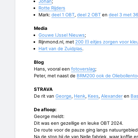
Johan
;
Rotte Rijders
Mark:
deel 1 OBT
,
deel 2 OBT
en
deel 3 met 3
Media
Gouwe IJssel Nieuws
;
Rijnmond.nl, met
200 (!) eitjes zorgen voor kle
Hart van de Zuidplas
.
Blog
Hans, vooral een
fotoverslag
;
Peter, met naast de
BRM200 ook de Oliebollento
STRAVA
De rit van
George
,
Henk
,
Kees
,
Alexander
en
Bas
De afloop:
George meldt:
Dit was een gezellige en leuke OBT 2024.
De route voor de pauze ging langs natuurgebiede
Na de stop bij de van Nelle fabriek, waar koffie