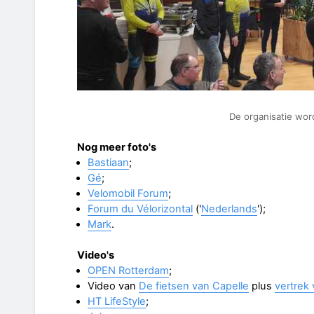
De organisatie wor
Nog meer foto's
Bastiaan
;
Gé
;
Velomobil Forum
;
Forum du Vélorizontal
('
Nederlands
');
Mark
.
Video's
OPEN Rotterdam
;
Video van
De fietsen van Capelle
plus
vertrek 
HT LifeStyle
;