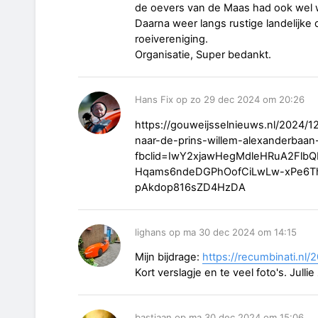
de oevers van de Maas had ook wel wa
Daarna weer langs rustige landelijke 
roeivereniging.
Organisatie, Super bedankt.
Hans Fix op zo 29 dec 2024 om 20:26
https://gouweijsselnieuws.nl/2024/12
naar-de-prins-willem-alexanderbaan
fbclid=IwY2xjawHegMdleHRuA2Fl
Hqams6ndeDGPhOofCiLwLw-xPe6
pAkdop816sZD4HzDA
lighans op ma 30 dec 2024 om 14:15
Mijn bijdrage:
https://recumbinati.nl/
Kort verslagje en te veel foto's. Julli
bastiaan op ma 30 dec 2024 om 15:06