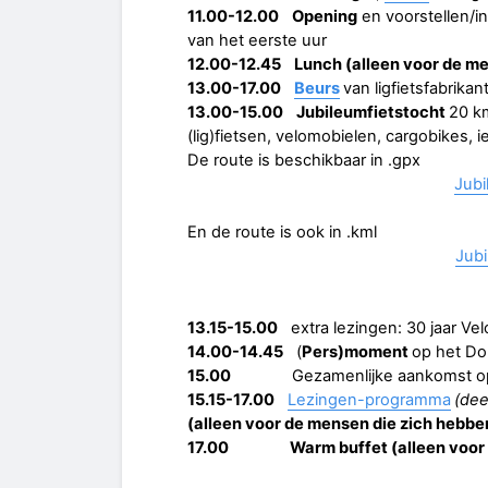
11.00-12.00
Opening
en voorstellen/in
van het eerste uur
12.00-12.45
Lunch (alleen voor de m
13.00-17.00
Beurs
van ligfietsfabrikan
13.00-15.00
Jubileumfietstocht
20 km
(lig)fietsen, velomobielen, cargobikes
De route is beschikbaar in .gpx
Jubi
En de route is ook in .kml
Jub
13.15-15.00
extra lezingen: 30 jaar Vel
14.00-14.45
(
Pers)moment
op het Dom
15.00
Gezamenlijke aankomst op K
15.15-17.00
Lezingen-programma
(dee
(alleen voor de mensen die zich hebb
17.00
Warm buffet (alleen voor