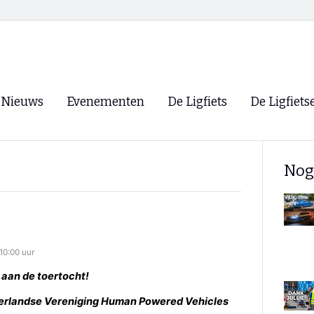
Nieuws
Evenementen
De Ligfiets
De Ligfiets
Voorpagina
Evenementen
Fietsen
Overzicht
Nog
Archief
Winkels
WK Ligfietsen 2026
Ligfietsvereningi
RSS
Lokale Fietsvere
Paastreffen
0:00 uur
CycleVision
EHPVA & EuSup
 aan de toertocht!
Oliebollentocht
Forum ligfietser
derlandse Vereniging Human Powered Vehicles