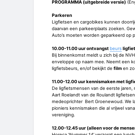
PROGRAMMA (uitgebreide versie)
(Eng
Parkeren
Ligfietsen en cargobikes kunnen doorr
daarvan een parkeerplaats zoeken. Gewon
Auto’s moeten worden geparkeerd op pa
10.00-11.00 uur ontvangst
beurs
ligfie
Bij binnenkomst meldt u zich bij de NV
enveloppe op naam mee. Neemt een kop k
ligfietsbeurs, en/of bekijkt de
film
en zoe
11.00-12.00 uur kennismaken met ligfi
De ligfietsmensen van de eerste jaren,
Aart Roelandt van de Roulandt ligfiets
medeoprichter Bert Groenewoud. We la
pioniers kennismaken die al vrijwel vanaf
vereniging.
12.00-12.45 uur (alleen voor de mense
Horeca ‘
Nummer 14’
verzorgt een lunch