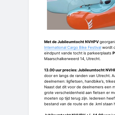
Met de Jubileumtocht NVHPV
georgani
International Cargo Bike Festival
wordt 
eindpunt vande tocht is parkeerplaats
P
Maarschalkerweerd 14, Utrecht.
13.00 uur precies: Jubileumtocht NV
door en langs de randen van Utrecht. Aa
deelnemen: ligfietsen, handbike’s, trik
Naast dat dit voor de deelnemers een mo
grote verscheidenheid aan fietsen er mo
moeten op tijd terug zijn. Iedereen hee
bestand van de route en de .kml staan hi