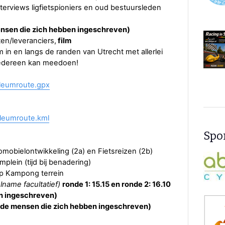
terviews ligfietspioniers en oud bestuursleden
ensen die zich hebben ingeschreven)
ten/leveranciers,
film
 in en langs de randen van Utrecht met allerlei
, iedereen kan meedoen!
leumroute.gpx
ileumroute.kml
Spon
omobielontwikkeling (2a) en Fietsreizen (2b)
plein (tijd bij benadering)
ampong terrein
lname facultatief)
ronde 1: 15.15 en ronde 2: 16.10
en ingeschreven)
 de mensen die zich hebben ingeschreven)