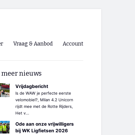
er
Vraag & Aanbod
Account
Inloggen
 meer nieuws
Registreren
ng NVHPV
Vrijdagbericht
Is de WAW je perfecte eerste
nigingen
velomobiel?, Milan 4.2 Unicorn
rijdt mee met de Rotte Rijders,
Het v...
ino 🡺
Ode aan onze vrijwilligers
s.nl 🡺
bij WK Ligfietsen 2026