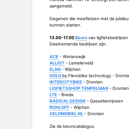
aangemeld.
Degenen die meefietsen met de jubileum
kunnen starten.
13.00-17.00
Beurs
van ligfietsbedrijve
Deelnemende bedrijven zijn:
ACE
- Winterswijk
ALLIGT
- Lemelerveld
ELAN
- Wijchen
GOLO
by Flevobike technology - Dront
INTERCITYBIKE
- Dronten
LIGFIETSSHOP TEMPELMAN
- Dronten
LTE
- Breda
RADICAL DESIGN
- Gasselternijveen
ROHLOFF
- Wijchen
VELOMOBIEL.NL
- Dronten
Zie de beurscatalogus.