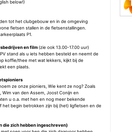
lish below!)
ijden tot het clubgebouw en in de omgeving
e fietsen stallen in de fietsenstallingen.
rkeerplaats P1.
tsbedrijven en film
(zie ook 13.00-17.00 uur)
HPV stand als u iets hebben besteld en neemt de
offie/thee met wat lekkers, kijkt bij de
kt een plaats.
etspioniers
 noem ze onze pioniers, Wie kent ze nog? Zoals
en, Wim van den Assem, Joost Conijn en
ten u o.a. met hen en nog meer bekende
 het begin betrokken zijn bij (het) ligfietsen en de
n die zich hebben ingeschreven)
 met soep voor hen die zich daarvoor hebben