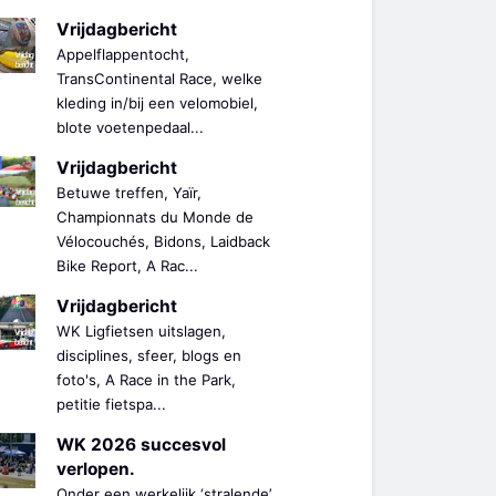
Vrijdagbericht
Appelflappentocht,
TransContinental Race, welke
kleding in/bij een velomobiel,
blote voetenpedaal...
Vrijdagbericht
Betuwe treffen, Yaïr,
Championnats du Monde de
Vélocouchés, Bidons, Laidback
Bike Report, A Rac...
Vrijdagbericht
WK Ligfietsen uitslagen,
disciplines, sfeer, blogs en
foto's, A Race in the Park,
petitie fietspa...
WK 2026 succesvol
verlopen.
Onder een werkelijk ‘stralende’