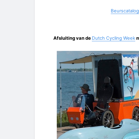
Beurscatalogu
Afsluiting van de
Dutch Cycling Week
m