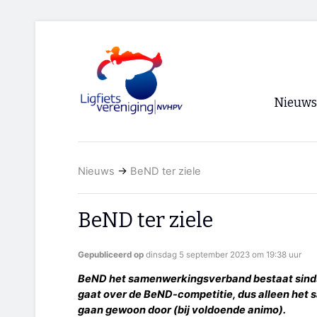
Nieuws
Voorpagi
Nieuws
→
BeND ter ziele
Archief
RSS
BeND ter ziele
Gepubliceerd op
dinsdag 5 september 2023 om 19:38 uur
BeND het samenwerkingsverband bestaat sinds
gaat over de BeND-competitie, dus alleen het
gaan gewoon door (bij voldoende animo).