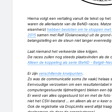
Hierna volgt een vertaling vanuit de tekst op he
waren de allerlaatste van de BeND-races. Matze (
eisenherz)
hebben besloten om te stoppen met
2015
samen met Ralf (Golanowsky) uit de grond
belangstelling en de steun niet langer evenredi
Laat niemand het verkeerde idee krijgen.
De races zullen nog steeds plaatsvinden als de or
Alleen de koppeling als serie (BeND - België-Ne
Er zijn
verschillende knelpunten
.
Zo was de communicatie soms (te vaak) helaas s
Eenvoudige verzoeken om een resultatentabel 
computergestuurde tijdmetingen) bleken een bij
Er werd van alles opgestuurd tot en met de foto v
niet het CSV-bestand ... en alleen als er x-keer
Ook de registratie via DropLimits werd altijd traa
deelnemers als door de organisatoren).