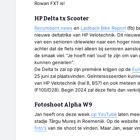
Rowan FXT is!
HP Delta tx Scooter
Recumbent.news
en
Laidback Bike Report
(fb) b
nieuwe deltatrike van HP Velotechnik. Dit nieuw
van een senioren-driewieler naar een hoger nivea
achter dat de fiets niet alleen bij senioren aans
de smaak viel. "Je hoeft niet 'oud' te zijn om va
kunnen genieten".
De Delta tx zal op zijn première krijgen op de
Eur
25 juni zal plaatsvinden. Geïnteresseerden kunne
van HP Velotechnik (hal 8, B57) en ook meteen e
(F100/D28). Begin 2024 zal deze fiets dan verkrij
Fotoshoot Alpha W9
Jan heeft ons deze week
op YouTube
laten meeg
stadje Târgu Mureș in Roemenië. Op de website 
foto's
van de shoot te vinden. Maar Jan, waar vin