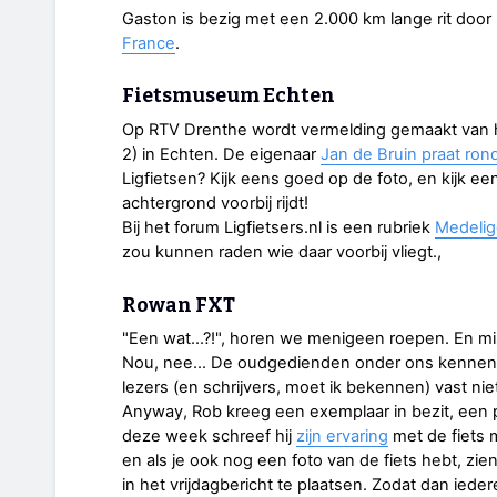
Gaston is bezig met een 2.000 km lange rit door 
France
.
Fietsmuseum Echten
Op RTV Drenthe wordt vermelding gemaakt van 
2) in Echten. De eigenaar
Jan de Bruin praat ron
Ligfietsen? Kijk eens goed op de foto, en kijk e
achtergrond voorbij rijdt!
Bij het forum Ligfietsers.nl is een rubriek
Medeli
zou kunnen raden wie daar voorbij vliegt.,
Rowan FXT
"Een wat...?!", horen we menigeen roepen. En mi
Nou, nee... De oudgedienden onder ons kennen 
lezers (en schrijvers, moet ik bekennen) vast nie
Anyway, Rob kreeg een exemplaar in bezit, een p
deze week schreef hij
zijn ervaring
met de fiets 
en als je ook nog een foto van de fiets hebt, z
in het vrijdagbericht te plaatsen. Zodat dan iede