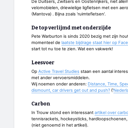
De Duitsers, Zwitsers en Oostenrijkers, niet allem
velomobielen, driewielige ligfietsen met een a
(Mantova) . Bijna zoals 'ruimtefietsen'.
De top verlijmd met onderzijde
Pete Warburton is sinds 2020 bezig met zijn hou
momenteel de
laatste bijdrage staat hier op Fa
start tot nu toe te zien. Wat een vakwerk!
Leesvoer
Op
Active Travel Studies
staan een aantal interes
met ander vervoersmiddelen.
Wij noemen onder anderen:
Distance, Time, Spe
dismount, car drivers get out and push?
('
Nederl
Carbon
In Trouw stond een interessant
artikel over carb
tennisrackets, hockeysticks, hardloopschoenen, go
(niet genoemd in het artikel).