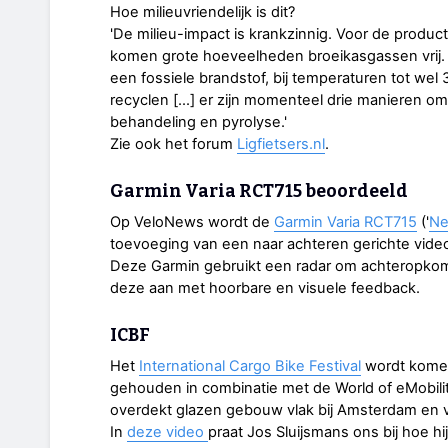
Hoe milieuvriendelijk is dit?
'De milieu-impact is krankzinnig. Voor de product
komen grote hoeveelheden broeikasgassen vrij. 
een fossiele brandstof, bij temperaturen tot wel 
recyclen [...] er zijn momenteel drie manieren o
behandeling en pyrolyse.'
Zie ook het forum
Ligfietsers.nl
.
Garmin Varia RCT715 beoordeeld
Op VeloNews wordt de
Garmin Varia RCT715
('
Ne
toevoeging van een naar achteren gerichte vid
Deze Garmin gebruikt een radar om achteropkom
deze aan met hoorbare en visuele feedback.
ICBF
Het
International Cargo Bike Festival
wordt komen
gehouden in combinatie met de World of eMobili
overdekt glazen gebouw vlak bij Amsterdam en vl
In
deze video
praat Jos Sluijsmans ons bij hoe hi