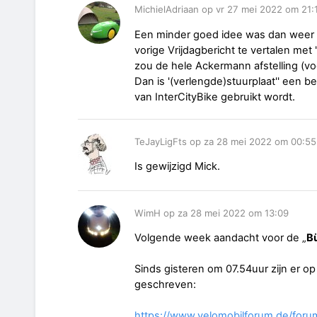
MichielAdriaan op vr 27 mei 2022 om 21:
Een minder goed idee was dan weer o
vorige Vrijdagbericht te vertalen met
zou de hele Ackermann afstelling (vo
Dan is '(verlengde)stuurplaat'' een b
van InterCityBike gebruikt wordt.
TeJayLigFts op za 28 mei 2022 om 00:55
Is gewijzigd Mick.
WimH op za 28 mei 2022 om 13:09
Volgende week aandacht voor de „
B
Sinds gisteren om 07.54uur zijn er op
geschreven:
https://www.velomobilforum.de/foru