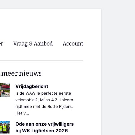
er
Vraag & Aanbod
Account
Inloggen
 meer nieuws
Registreren
ng NVHPV
Vrijdagbericht
Is de WAW je perfecte eerste
nigingen
velomobiel?, Milan 4.2 Unicorn
rijdt mee met de Rotte Rijders,
Het v...
ino 🡺
Ode aan onze vrijwilligers
s.nl 🡺
bij WK Ligfietsen 2026