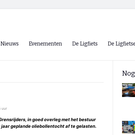
Nieuws
Evenementen
De Ligfiets
De Ligfiets
Voorpagina
Evenementen
Fietsen
Overzicht
Nog
Archief
Winkels
WK Ligfietsen 2026
Ligfietsvereningi
RSS
Lokale Fietsvere
Paastreffen
5 uur
CycleVision
EHPVA & EuSup
rensrijders, in goed overleg met het bestuur
jaar geplande oliebollentocht af te gelasten.
Oliebollentocht
Forum ligfietser