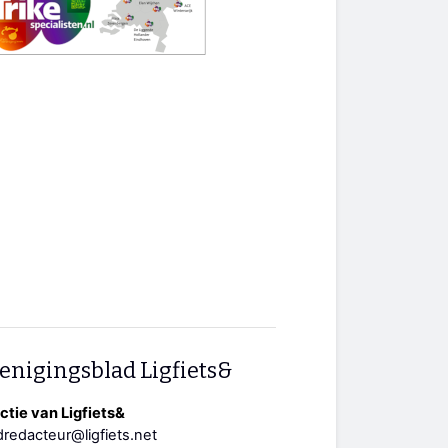
enigingsblad Ligfiets&
tie van Ligfiets&
redacteur@ligfiets.net