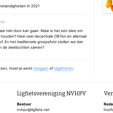
omstandigheden in 2021
:54
jaar niet door kan gaan. Maar is het een idee om
e houden? Heel veel decentrale OBTen en allemaal
of. En het traditionele groepsfoto stellen we dan
van de deeltochten samen?
aatsen, moet je eerst
inloggen
of
registreren
.
Ligfietsvereniging NVHPV
Ver
Bestuur
Redac
nvhpv@ligfiets.net
hoofd