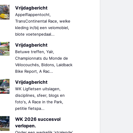
Vrijdagbericht
Appelflappentocht,
TransContinental Race, welke
kleding in/bij een velomobiel,
blote voetenpedaal...
Vrijdagbericht
Betuwe treffen, Yaïr,
Championnats du Monde de
Vélocouchés, Bidons, Laidback
Bike Report, A Rac...
Vrijdagbericht
WK Ligfietsen uitslagen,
disciplines, sfeer, blogs en
foto's, A Race in the Park,
petitie fietspa...
WK 2026 succesvol
verlopen.
Onder een werkelijk ‘stralende’