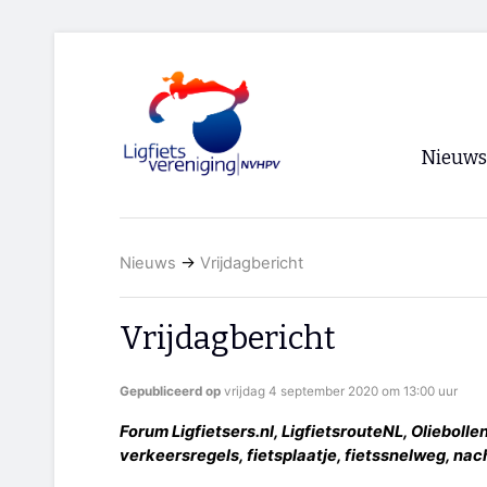
Nieuws
Voorpagi
Nieuws
→
Vrijdagbericht
Archief
RSS
Vrijdagbericht
Gepubliceerd op
vrijdag 4 september 2020 om 13:00 uur
Forum Ligfietsers.nl, LigfietsrouteNL, Oliebolle
verkeersregels, fietsplaatje, fietssnelweg, nac