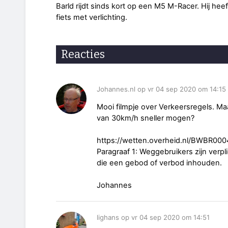
Barld rijdt sinds kort op een M5 M-Racer. Hij hee
fiets met verlichting.
Reacties
Johannes.nl op vr 04 sep 2020 om 14:15
Mooi filmpje over Verkeersregels. M
van 30km/h sneller mogen?
https://wetten.overheid.nl/BWBR000
Paragraaf 1: Weggebruikers zijn verp
die een gebod of verbod inhouden.
Johannes
lighans op vr 04 sep 2020 om 14:51