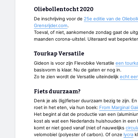
Oliebollentocht 2020
De inschrijving voor de
25e editie van de Oliebol
Grensrijder.com
.
Toeval, of niet, aankomende zondag gaat de uit
maanden corona-uitstel. Uiteraard wat beperkter
Tourkap Versatile
Gideon is voor zijn Flevobike Versatile
een tourka
basisvorm is klaar. Nu de gaten er nog in.
Zo te zien wordt de Versatile uiteindelijk
echt een
Fiets duurzaam?
Denk je als (lig)fietser duurzaam bezig te zijn. E
roet in het eten, via hun boek:
From Marginal Gain
Het begint al dat de productie van een (alumini
kost als wat een Nederlands huishouden in een h
komt er niet goed vanaf (niet of nauwelijks
circul
velomobiel (polyester of carbon). Of onze
lycra
kl