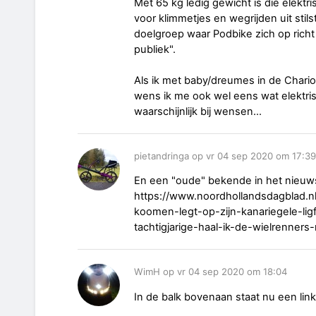
Met 65 kg ledig gewicht is die elektr
voor klimmetjes en wegrijden uit stils
doelgroep waar Podbike zich op richt 
publiek".
Als ik met baby/dreumes in de Chariot 
wens ik me ook wel eens wat elektrisc
waarschijnlijk bij wensen...
pietandringa op vr 04 sep 2020 om 17:39
En een "oude" bekende in het nieuw
https://www.noordhollandsdagblad.
koomen-legt-op-zijn-kanariegele-lig
tachtigjarige-haal-ik-de-wielrenners
WimH op vr 04 sep 2020 om 18:04
In de balk bovenaan staat nu een link 