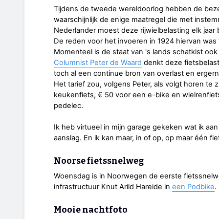
Tijdens de tweede wereldoorlog hebben de bezett
waarschijnlijk de enige maatregel die met instem
Nederlander moest deze rijwielbelasting elk jaar 
De reden voor het invoeren in 1924 hiervan was ‘d
Momenteel is de staat van 's lands schatkist ook n
Columnist Peter de Waard
denkt deze fietsbelasti
toch al een continue bron van overlast en erger
Het tarief zou, volgens Peter, als volgt horen te z
keukenfiets, € 50 voor een e-bike en wielrenfie
pedelec.
Ik heb virtueel in mijn garage gekeken wat ik aa
aanslag. En ik kan maar, in of op, op maar één fiet
Noorse fietssnelweg
Woensdag is in Noorwegen de eerste fietssnelw
infrastructuur Knut Arild Hareide in
een Podbike
.
Mooie nachtfoto