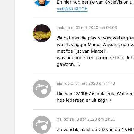
En hier nog eentje van CycleVision ui
v=0jNlzcXIQYE
jack op di 31 mrt 2020 om 04:03
@nostress die playlist was wel erg le
we als vlagger Marcel Wijkstra, een v
met "de lijst van Marcel"
was begonnen en daarmee feitelijk he
gewoon. ;D
sjef op di 31 mrt 2020 om 11:18
Die van CV 1997 is ook leuk. Wat een
hoe iedereen er uit zag :-)
hsl op za 18 apr 2020 om 21:30
Zo vond ik laatst de CD van de NVHPV